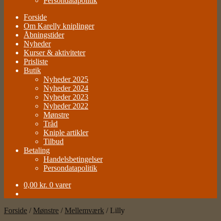
Persondatapolitik
Forside
Om Karelly kniplinger
Åbningstider
Nyheder
Kurser & aktiviteter
Prisliste
Butik
Nyheder 2025
Nyheder 2024
Nyheder 2023
Nyheder 2022
Mønstre
Tråd
Kniple artikler
Tilbud
Betaling
Handelsbetingelser
Persondatapolitik
0,00
kr.
0 varer
Forside
/
Mønstre
/
Mellemværk
/
Lilly