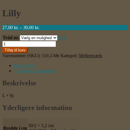
Lilly
Prisinterval:
27,00
kr.
–
30,00
kr.
27,00 kr.
Tråd nr.
til
Ryd
30,00 kr.
Lilly
antal
Tilføj til kurv
Varenummer (SKU):
110.2-Me
Kategori:
Mellemværk
Beskrivelse
Yderligere information
Beskrivelse
L + hj
Yderligere information
50/2 = 5,2 cm
Bredde i cm