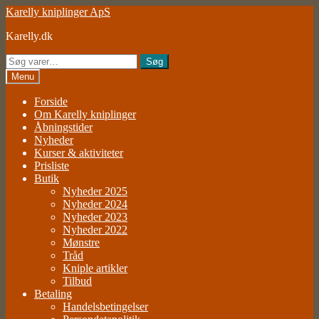
Spring
Spring
Karelly kniplinger ApS
til
til
Karelly.dk
navigation
indhold
Søg
Søg
efter:
Menu
Forside
Om Karelly kniplinger
Åbningstider
Nyheder
Kurser & aktiviteter
Prisliste
Butik
Nyheder 2025
Nyheder 2024
Nyheder 2023
Nyheder 2022
Mønstre
Tråd
Kniple artikler
Tilbud
Betaling
Handelsbetingelser