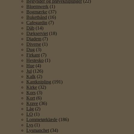
Begynder og prøvekniplinger
(22)
Bloemwerk
(1)
Bogmærke
(37)
Buketbånd
(16)
Cafegardin
(7)
Dåb
(14)
Dækserviet
(18)
Diadem
(7)
Diverse
(1)
Dug
(3)
Firkant
(7)
Hestesko
(1)
Hue
(4)
Jul
(126)
Kalk
(2)
Kantknipling
(191)
Kirke
(32)
Kors
(3)
Kort
(6)
Krave
(36)
Låg
(2)
LO
(1)
Lommetørklæde
(186)
Lys
(1)
Lysmanchet
(34)