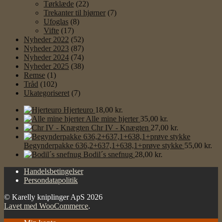
Tørklæde
(22)
Trekanter til hjørner
(7)
Ufoglas
(8)
Vifte
(17)
Nyheder 2022
(52)
Nyheder 2023
(87)
Nyheder 2024
(74)
Nyheder 2025
(38)
Remse
(1)
Tråd
(102)
Ukategoriseret
(7)
Hjerteuro
18,00
kr.
Alle mine hjerter
35,00
kr.
Chr IV - Knægten
27,00
kr.
Begynderpakke 636,2+637,1+638,1+prøve stykke
55,00
kr.
Bodil´s snefnug
28,00
kr.
Handelsbetingelser
Persondatapolitik
© Karelly kniplinger ApS 2026
Lavet med WooCommerce
.