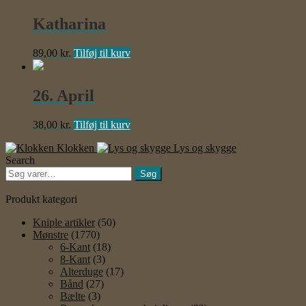
Katharina
89,00
kr.
Tilføj til kurv
26. April
38,00
kr.
Tilføj til kurv
Klokken
Lys og skygge
Search
Søg
Søg
efter:
Produkt kategori
Kniple artikler
(50)
Mønstre
(1770)
6-Kant
(18)
8-Kant
(3)
Alterduge
(17)
Bånd
(27)
Bælte
(3)