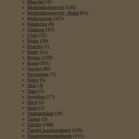
Manchet
(3)
Mellemlægsserviet
(136)
Mellemlægsserviet - Rund
(61)
Mellemværk
(197)
Nøglering
(9)
Ophæng
(37)
Oval
(32)
Påske
(20)
Poncho
(1)
Puder
(11)
Remse
(128)
Rund
(101)
Serviet
(40)
Servietring
(7)
Sjaler
(5)
Skål
(4)
Slips
(5)
Smykker
(17)
Spejl
(2)
Stola
(2)
Strømpebånd
(19)
Tasker
(3)
Tønder
(108)
Tønder kantkniplinger
(116)
Tønderlommetørklæde
(151)