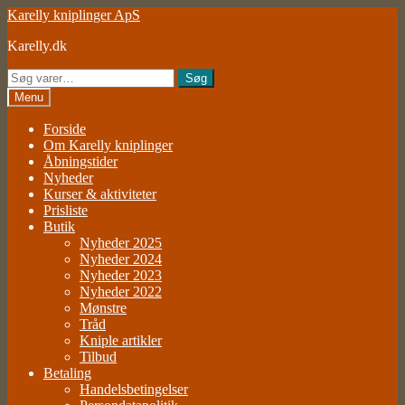
Spring
Spring
Karelly kniplinger ApS
til
til
Karelly.dk
navigation
indhold
Søg
Søg
efter:
Menu
Forside
Om Karelly kniplinger
Åbningstider
Nyheder
Kurser & aktiviteter
Prisliste
Butik
Nyheder 2025
Nyheder 2024
Nyheder 2023
Nyheder 2022
Mønstre
Tråd
Kniple artikler
Tilbud
Betaling
Handelsbetingelser