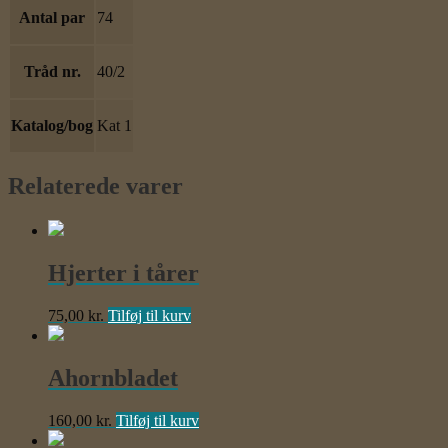
Antal par
74
Tråd nr.
40/2
Katalog/bog
Kat 1
Relaterede varer
Hjerter i tårer
75,00
kr.
Tilføj til kurv
Ahornbladet
160,00
kr.
Tilføj til kurv