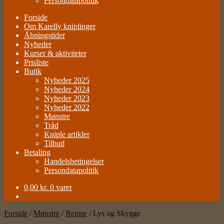
Persondatapolitik
Forside
Om Karelly kniplinger
Åbningstider
Nyheder
Kurser & aktiviteter
Prisliste
Butik
Nyheder 2025
Nyheder 2024
Nyheder 2023
Nyheder 2022
Mønstre
Tråd
Kniple artikler
Tilbud
Betaling
Handelsbetingelser
Persondatapolitik
0,00
kr.
0 varer
Forside
/
Mønstre
/
Remse
/
Lys og Skygge