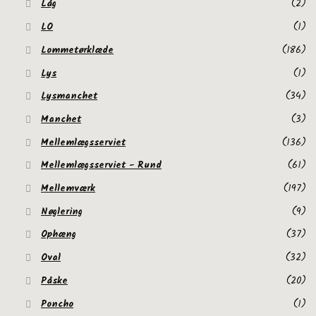
Låg
(2)
LO
(1)
Lommetørklæde
(186)
Lys
(1)
Lysmanchet
(34)
Manchet
(3)
Mellemlægsserviet
(136)
Mellemlægsserviet - Rund
(61)
Mellemværk
(197)
Nøglering
(9)
Ophæng
(37)
Oval
(32)
Påske
(20)
Poncho
(1)