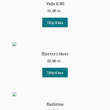
kan
Vejle 6-80
vælges
18,00
kr.
på
varesiden
Tilføj til kurv
Hjerter i tårer
20,00
kr.
Tilføj til kurv
Kathrine