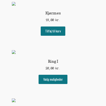
Kjørmes
18,00
kr.
Tilføj til kurv
Ring I
20,00
kr.
Dette
Vælg muligheder
vare
har
flere
varianter.
Mulighederne