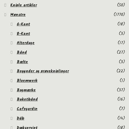
Kniple artikler
(50)
Mønstre
(1770)
6-Kant
(18)
8-Kant
(3)
Alterduge
(17)
Bånd
(27)
Bælte
(3)
Begynder og prøvekniplinger
(22)
Bloemwerk
(1)
Bogmærke
(37)
Buketbånd
(16)
Cafegardin
(7)
Dåb
(14)
Dækserviet
(18)