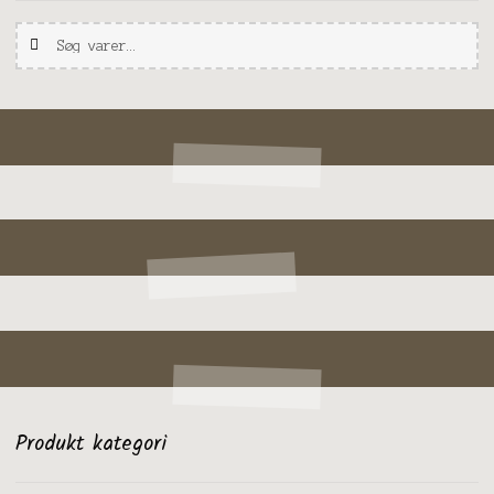
Søg
Søg
efter:
Produkt kategori