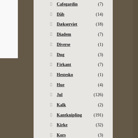
Cafegardin
(7)
Dåb
(14)
Dækserviet
(18)
Diadem
(7)
Diverse
(1)
Dug
(3)
Firkant
(7)
Hestesko
(1)
Hue
(4)
Jul
(126)
Kalk
(2)
Kantknipling
(191)
Kirke
(32)
Kors
(3)