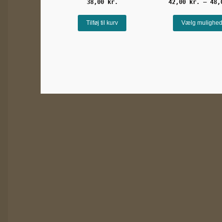
38,00
kr.
42,00
kr.
–
48
Tilføj til kurv
Vælg mulighed