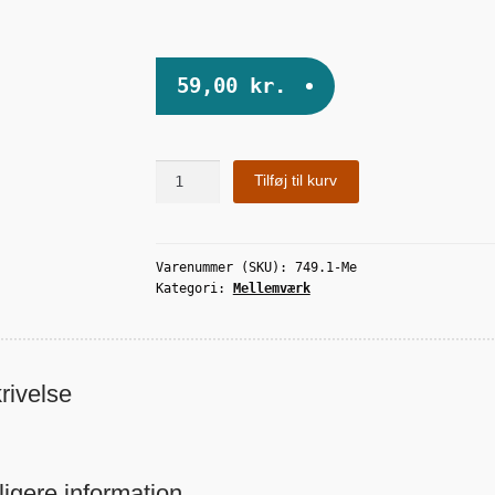
59,00
kr.
Yvonne
Tilføj til kurv
antal
Varenummer (SKU):
749.1-Me
Kategori:
Mellemværk
rivelse
ligere information