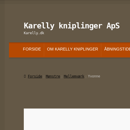
Karelly kniplinger ApS
Spring
Spring
til
til
Karelly.dk
navigation
indhold
FORSIDE
OM KARELLY KNIPLINGER
ÅBNINGSTID
Forside
Mønstre
Mellemværk
Yvonne