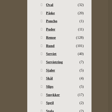
Oval
(32)
Påske
(20)
Poncho
(1)
Puder
(11)
Remse
(128)
Rund
(101)
Serviet
(40)
Servietring
(7)
Sjaler
(5)
Skål
(4)
Slips
(5)
Smykker
(17)
Spejl
(2)
Stola
(2)