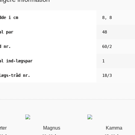
dde i cm
8, 8
al par
48
d nr.
60/2
al ind-lægspar
1
lægs-tråd nr.
18/3
rter
Magnus
Kamma