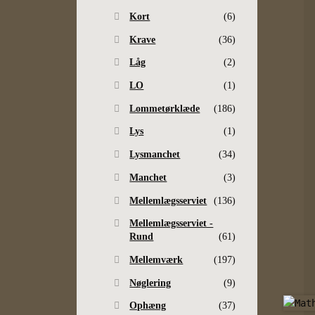
Kort
(6)
Krave
(36)
Låg
(2)
LO
(1)
Lommetørklæde
(186)
Lys
(1)
Lysmanchet
(34)
Manchet
(3)
Mellemlægsserviet
(136)
Mellemlægsserviet -
Rund
(61)
Mellemværk
(197)
Nøglering
(9)
Ophæng
(37)