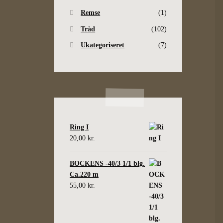
Remse
(1)
Tråd
(102)
Ukategoriseret
(7)
Ring I
20,00
kr.
BOCKENS -40/3 1/1 blg.
Ca.220 m
55,00
kr.