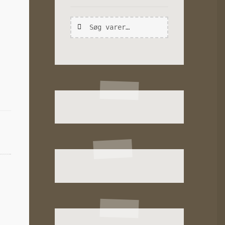
Søg
Søg
efter: