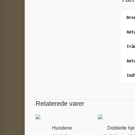
Bre
Ant
Trå
Ant
Ind
Relaterede varer
Hundene
Dobbelte hje