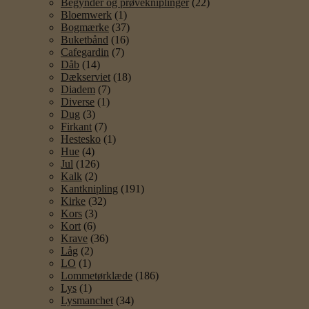
Begynder og prøvekniplinger
(22)
Bloemwerk
(1)
Bogmærke
(37)
Buketbånd
(16)
Cafegardin
(7)
Dåb
(14)
Dækserviet
(18)
Diadem
(7)
Diverse
(1)
Dug
(3)
Firkant
(7)
Hestesko
(1)
Hue
(4)
Jul
(126)
Kalk
(2)
Kantknipling
(191)
Kirke
(32)
Kors
(3)
Kort
(6)
Krave
(36)
Låg
(2)
LO
(1)
Lommetørklæde
(186)
Lys
(1)
Lysmanchet
(34)