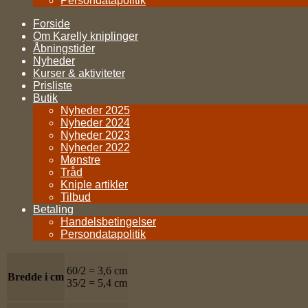
Persondatapolitik
Forside
Om Karelly kniplinger
Åbningstider
Nyheder
Kurser & aktiviteter
Prisliste
Butik
Nyheder 2025
Nyheder 2024
Nyheder 2023
Nyheder 2022
Mønstre
Tråd
Kniple artikler
Tilbud
Betaling
Handelsbetingelser
Persondatapolitik
60/2 = 3,6 cm
Bredde i cm
35/2 = 5,4 cm