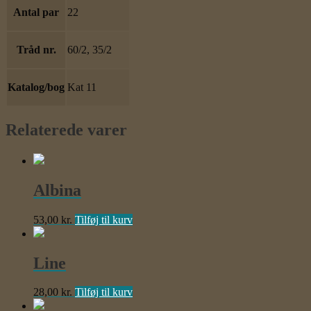
Antal par
22
Tråd nr.
60/2, 35/2
Katalog/bog
Kat 11
Relaterede varer
Albina
53,00
kr.
Tilføj til kurv
Line
28,00
kr.
Tilføj til kurv