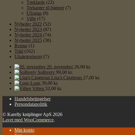
Tørklæde
(22)
Trekanter til hjørner
(7)
Ufoglas
(8)
Vifte
(17)
Nyheder 2022
(52)
Nyheder 2023
(87)
Nyheder 2024
(74)
Nyheder 2025
(38)
Remse
(1)
Tråd
(102)
Ukategoriseret
(7)
20. november
26,00
kr.
Solhverv
99,00
kr.
Lisa's Cingtrous
27,00
kr.
Lone
39,00
kr.
Viften
52,00
kr.
Handelsbetingelser
Persondatapolitik
© Karelly kniplinger ApS 2026
Lavet med WooCommerce
.
Min konto