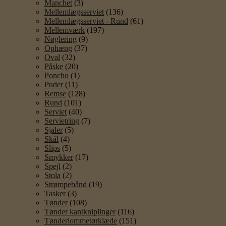
Manchet
(3)
Mellemlægsserviet
(136)
Mellemlægsserviet - Rund
(61)
Mellemværk
(197)
Nøglering
(9)
Ophæng
(37)
Oval
(32)
Påske
(20)
Poncho
(1)
Puder
(11)
Remse
(128)
Rund
(101)
Serviet
(40)
Servietring
(7)
Sjaler
(5)
Skål
(4)
Slips
(5)
Smykker
(17)
Spejl
(2)
Stola
(2)
Strømpebånd
(19)
Tasker
(3)
Tønder
(108)
Tønder kantkniplinger
(116)
Tønderlommetørklæde
(151)