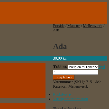
Forside
/
Mønstre
/
Mellemværk
/
Ada
Ada
30,00
kr.
Tråd nr.
Ryd
Ada
antal
Tilføj til kurv
Varenummer (SKU):
715.1-Me
Kategori:
Mellemværk
Beskrivelse
Yderligere information