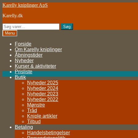
Spring
Spring
Karelly kniplinger ApS
til
til
Karelly.dk
navigation
indhold
Søg
Søg
efter:
Menu
Forside
Om Karelly kniplinger
Åbningstider
Nyheder
Kurser & aktiviteter
Prisliste
Butik
Nyheder 2025
Nyheder 2024
Nyheder 2023
Nyheder 2022
Mønstre
Tråd
Kniple artikler
Tilbud
Betaling
Handelsbetingelser