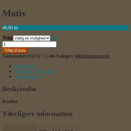
Motiv
40,00
kr.
Tråd
Ryd
Motiv
antal
Tilføj til kurv
Varenummer (SKU):
7.1-Ms
Kategori:
Mellemlægsserviet
Beskrivelse
Yderligere information
Anmeldelser (0)
Beskrivelse
Kvadrat
Yderligere information