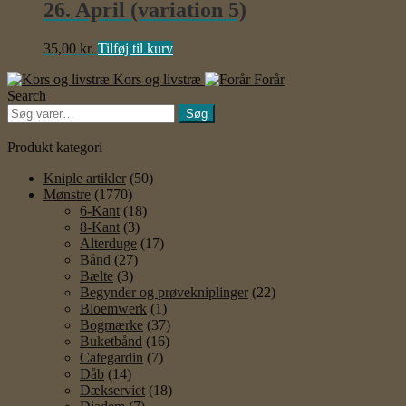
26. April (variation 5)
35,00
kr.
Tilføj til kurv
Kors og livstræ
Forår
Search
Søg
Søg
efter:
Produkt kategori
Kniple artikler
(50)
Mønstre
(1770)
6-Kant
(18)
8-Kant
(3)
Alterduge
(17)
Bånd
(27)
Bælte
(3)
Begynder og prøvekniplinger
(22)
Bloemwerk
(1)
Bogmærke
(37)
Buketbånd
(16)
Cafegardin
(7)
Dåb
(14)
Dækserviet
(18)