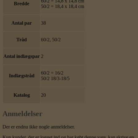
60/2 = 14,8 x 14,8 cm
Bredde
50/2 = 18,4 x 18,4 cm
Antal par
38
Tråd
60/2, 50/2
Antal indlægspar
2
60/2 = 16/2
Indlægstråd
50/2 18/3-18/5
Katalog
20
Anmeldelser
Der er endnu ikke nogle anmeldelser.
Kun kunder, der er logget ind og har købt denne vare, kan skrive en