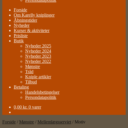
Persondatapolitik
Forside
Om Karelly kniplinger
Åbningstider
Nyheder
Kurser & aktiviteter
Prisliste
Butik
Nyheder 2025
Nyheder 2024
Nyheder 2023
Nyheder 2022
Mønstre
Tråd
Kniple artikler
Tilbud
Betaling
Handelsbetingelser
Persondatapolitik
0,00
kr.
0 varer
Forside
/
Mønstre
/
Mellemlægsserviet
/
Motiv