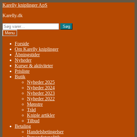
Spring
Spring
Karelly kniplinger ApS
til
til
Karelly.dk
navigation
indhold
Søg
Søg
efter:
Menu
Forside
Om Karelly kniplinger
Åbningstider
Nyheder
Kurser & aktiviteter
Prisliste
Butik
Nyheder 2025
Nyheder 2024
Nyheder 2023
Nyheder 2022
Mønstre
Tråd
Kniple artikler
Tilbud
Betaling
Handelsbetingelser