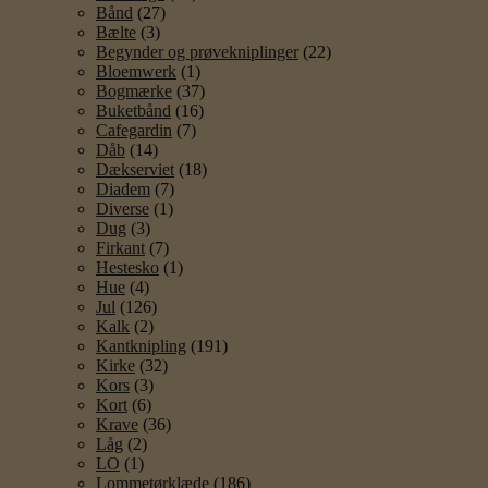
Bånd
(27)
Bælte
(3)
Begynder og prøvekniplinger
(22)
Bloemwerk
(1)
Bogmærke
(37)
Buketbånd
(16)
Cafegardin
(7)
Dåb
(14)
Dækserviet
(18)
Diadem
(7)
Diverse
(1)
Dug
(3)
Firkant
(7)
Hestesko
(1)
Hue
(4)
Jul
(126)
Kalk
(2)
Kantknipling
(191)
Kirke
(32)
Kors
(3)
Kort
(6)
Krave
(36)
Låg
(2)
LO
(1)
Lommetørklæde
(186)