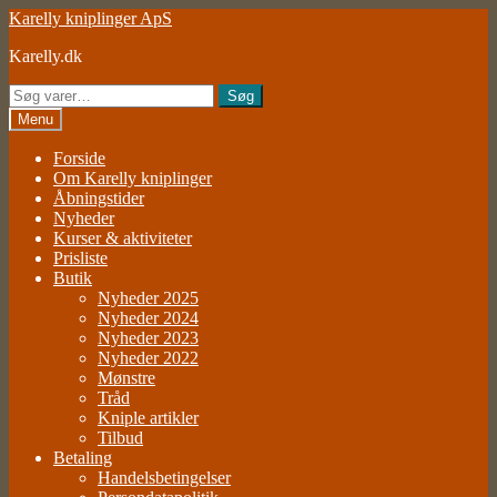
Spring
Spring
Karelly kniplinger ApS
til
til
Karelly.dk
navigation
indhold
Søg
Søg
efter:
Menu
Forside
Om Karelly kniplinger
Åbningstider
Nyheder
Kurser & aktiviteter
Prisliste
Butik
Nyheder 2025
Nyheder 2024
Nyheder 2023
Nyheder 2022
Mønstre
Tråd
Kniple artikler
Tilbud
Betaling
Handelsbetingelser