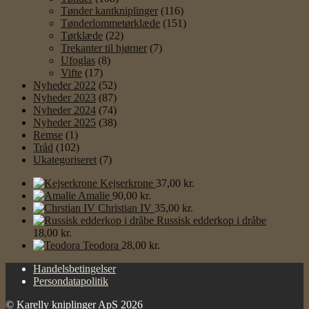
Tønder kantkniplinger
(116)
Tønderlommetørklæde
(151)
Tørklæde
(22)
Trekanter til hjørner
(7)
Ufoglas
(8)
Vifte
(17)
Nyheder 2022
(52)
Nyheder 2023
(87)
Nyheder 2024
(74)
Nyheder 2025
(38)
Remse
(1)
Tråd
(102)
Ukategoriseret
(7)
Kejserkrone
37,00
kr.
Amalie
90,00
kr.
Christian IV
35,00
kr.
Russisk edderkop i dråbe
18,00
kr.
Teodora
28,00
kr.
Handelsbetingelser
Persondatapolitik
© Karelly kniplinger ApS 2026