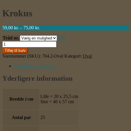
Krokus
Prisinterval:
59,00
kr.
–
75,00
kr.
59,00 kr.
Tråd nr.
til
Ryd
75,00 kr.
Krokus
antal
Tilføj til kurv
Varenummer (SKU):
704.2-Oval
Kategori:
Oval
Yderligere information
Yderligere information
Lille = 20 x 25,5 cm
Bredde i cm
Stor = 40 x 57 cm
Antal par
25