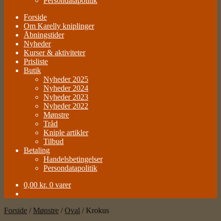
Persondatapolitik
Forside
Om Karelly kniplinger
Åbningstider
Nyheder
Kurser & aktiviteter
Prisliste
Butik
Nyheder 2025
Nyheder 2024
Nyheder 2023
Nyheder 2022
Mønstre
Tråd
Kniple artikler
Tilbud
Betaling
Handelsbetingelser
Persondatapolitik
0,00
kr.
0 varer
Forside
/
Mønstre
/
Oval
/
Krokus