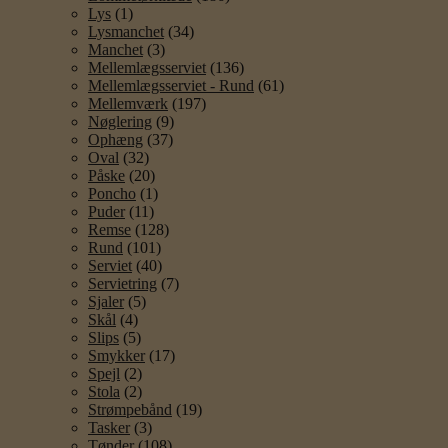
Lys
(1)
Lysmanchet
(34)
Manchet
(3)
Mellemlægsserviet
(136)
Mellemlægsserviet - Rund
(61)
Mellemværk
(197)
Nøglering
(9)
Ophæng
(37)
Oval
(32)
Påske
(20)
Poncho
(1)
Puder
(11)
Remse
(128)
Rund
(101)
Serviet
(40)
Servietring
(7)
Sjaler
(5)
Skål
(4)
Slips
(5)
Smykker
(17)
Spejl
(2)
Stola
(2)
Strømpebånd
(19)
Tasker
(3)
Tønder
(108)