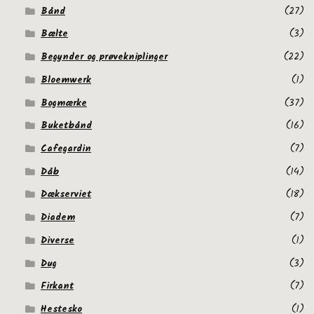
Bånd
(27)
Bælte
(3)
Begynder og prøvekniplinger
(22)
Bloemwerk
(1)
Bogmærke
(37)
Buketbånd
(16)
Cafegardin
(7)
Dåb
(14)
Dækserviet
(18)
Diadem
(7)
Diverse
(1)
Dug
(3)
Firkant
(7)
Hestesko
(1)