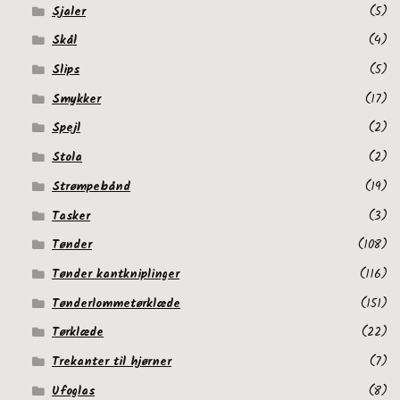
Sjaler
(5)
Skål
(4)
Slips
(5)
Smykker
(17)
Spejl
(2)
Stola
(2)
Strømpebånd
(19)
Tasker
(3)
Tønder
(108)
Tønder kantkniplinger
(116)
Tønderlommetørklæde
(151)
Tørklæde
(22)
Trekanter til hjørner
(7)
Ufoglas
(8)