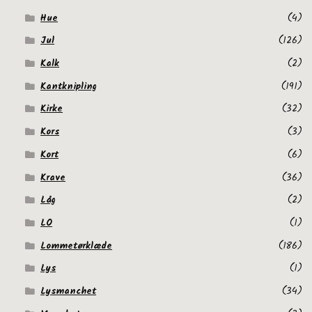
Hue
(4)
Jul
(126)
Kalk
(2)
Kantknipling
(191)
Kirke
(32)
Kors
(3)
Kort
(6)
Krave
(36)
Låg
(2)
LO
(1)
Lommetørklæde
(186)
Lys
(1)
Lysmanchet
(34)