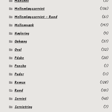
Manchet
(3)
Mellemlægsserviet
(136)
Mellemlægsserviet - Rund
(61)
Mellemværk
(197)
Nøglering
(9)
Ophæng
(37)
Oval
(32)
Påske
(20)
Poncho
(1)
Puder
(11)
Remse
(128)
Rund
(101)
Serviet
(40)
Servietring
(7)