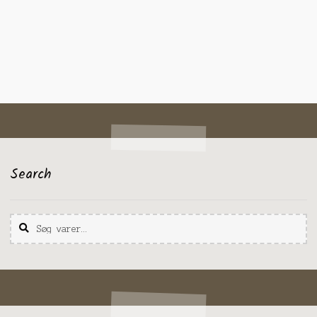
Search
Søg
Søg
efter: