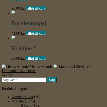
90,00
kr.
Tilføj til kurv
Forglemmigej
41,00
kr.
Tilføj til kurv
Kristine *
28,00
kr.
Tilføj til kurv
Mettes Åkande
Danmarks Lille Hjerte
Search
Søg
Søg
efter:
Produkt kategori
Kniple artikler
(50)
Mønstre
(1770)
6-Kant
(18)