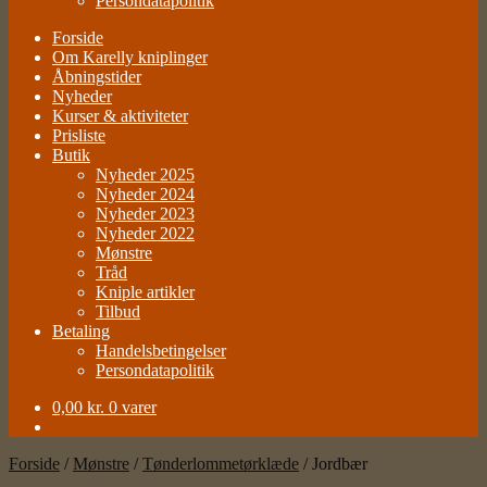
Persondatapolitik
Forside
Om Karelly kniplinger
Åbningstider
Nyheder
Kurser & aktiviteter
Prisliste
Butik
Nyheder 2025
Nyheder 2024
Nyheder 2023
Nyheder 2022
Mønstre
Tråd
Kniple artikler
Tilbud
Betaling
Handelsbetingelser
Persondatapolitik
0,00
kr.
0 varer
Forside
/
Mønstre
/
Tønderlommetørklæde
/
Jordbær