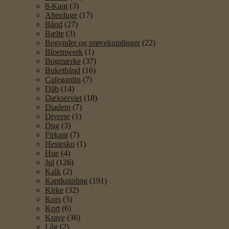
8-Kant
(3)
Alterduge
(17)
Bånd
(27)
Bælte
(3)
Begynder og prøvekniplinger
(22)
Bloemwerk
(1)
Bogmærke
(37)
Buketbånd
(16)
Cafegardin
(7)
Dåb
(14)
Dækserviet
(18)
Diadem
(7)
Diverse
(1)
Dug
(3)
Firkant
(7)
Hestesko
(1)
Hue
(4)
Jul
(126)
Kalk
(2)
Kantknipling
(191)
Kirke
(32)
Kors
(3)
Kort
(6)
Krave
(36)
Låg
(2)