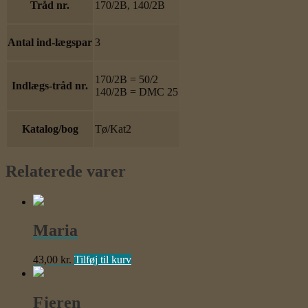
Tråd nr.
170/2B, 140/2B
Antal ind-lægspar
3
170/2B = 50/2
Indlægs-tråd nr.
140/2B = DMC 25
Katalog/bog
Tø/Kat2
Relaterede varer
Maria
43,00
kr.
Tilføj til kurv
Fjeren