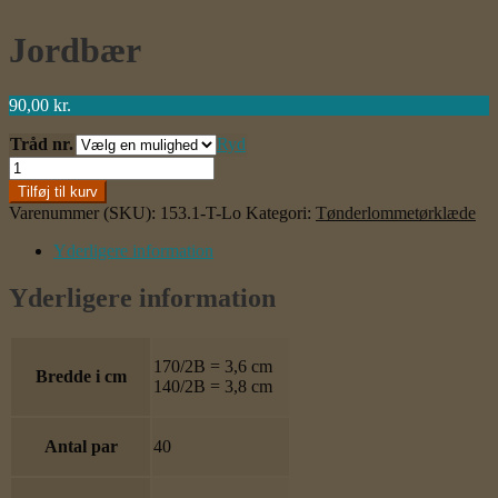
Jordbær
90,00
kr.
Tråd nr.
Ryd
Jordbær
antal
Tilføj til kurv
Varenummer (SKU):
153.1-T-Lo
Kategori:
Tønderlommetørklæde
Yderligere information
Yderligere information
170/2B = 3,6 cm
Bredde i cm
140/2B = 3,8 cm
Antal par
40