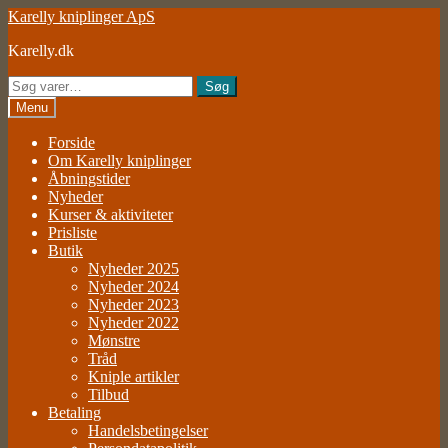
Spring
Spring
Karelly kniplinger ApS
til
til
Karelly.dk
navigation
indhold
Søg
Søg
efter:
Menu
Forside
Om Karelly kniplinger
Åbningstider
Nyheder
Kurser & aktiviteter
Prisliste
Butik
Nyheder 2025
Nyheder 2024
Nyheder 2023
Nyheder 2022
Mønstre
Tråd
Kniple artikler
Tilbud
Betaling
Handelsbetingelser