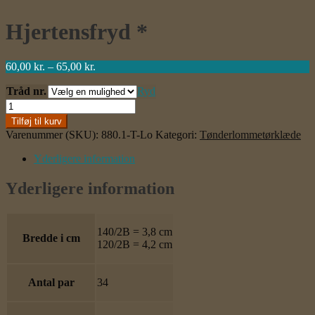
Hjertensfryd *
Prisinterval:
60,00
kr.
–
65,00
kr.
60,00 kr.
Tråd nr.
til
Ryd
65,00 kr.
Hjertensfryd
*
Tilføj til kurv
antal
Varenummer (SKU):
880.1-T-Lo
Kategori:
Tønderlommetørklæde
Yderligere information
Yderligere information
140/2B = 3,8 cm
Bredde i cm
120/2B = 4,2 cm
Antal par
34