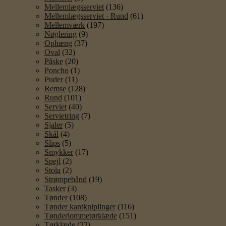
Mellemlægsserviet
(136)
Mellemlægsserviet - Rund
(61)
Mellemværk
(197)
Nøglering
(9)
Ophæng
(37)
Oval
(32)
Påske
(20)
Poncho
(1)
Puder
(11)
Remse
(128)
Rund
(101)
Serviet
(40)
Servietring
(7)
Sjaler
(5)
Skål
(4)
Slips
(5)
Smykker
(17)
Spejl
(2)
Stola
(2)
Strømpebånd
(19)
Tasker
(3)
Tønder
(108)
Tønder kantkniplinger
(116)
Tønderlommetørklæde
(151)
Tørklæde
(22)