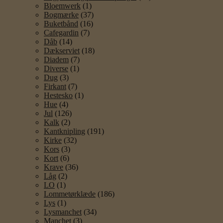
Bloemwerk
(1)
Bogmærke
(37)
Buketbånd
(16)
Cafegardin
(7)
Dåb
(14)
Dækserviet
(18)
Diadem
(7)
Diverse
(1)
Dug
(3)
Firkant
(7)
Hestesko
(1)
Hue
(4)
Jul
(126)
Kalk
(2)
Kantknipling
(191)
Kirke
(32)
Kors
(3)
Kort
(6)
Krave
(36)
Låg
(2)
LO
(1)
Lommetørklæde
(186)
Lys
(1)
Lysmanchet
(34)
Manchet
(3)