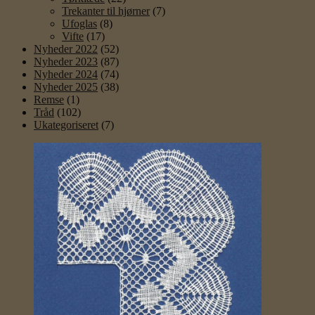
Trekanter til hjørner
(7)
Ufoglas
(8)
Vifte
(17)
Nyheder 2022
(52)
Nyheder 2023
(87)
Nyheder 2024
(74)
Nyheder 2025
(38)
Remse
(1)
Tråd
(102)
Ukategoriseret
(7)