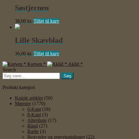
Søstjernen
38,00
kr.
Tilføj til kurv
Lille Skævblad
36,00
kr.
Tilføj til kurv
Kurven *
Akild *
Search
Søg
Søg
efter:
Produkt kategori
Kniple artikler
(50)
Mønstre
(1770)
6-Kant
(18)
8-Kant
(3)
Alterduge
(17)
Bånd
(27)
Bælte
(3)
Begynder og prøvekniplinger
(22)