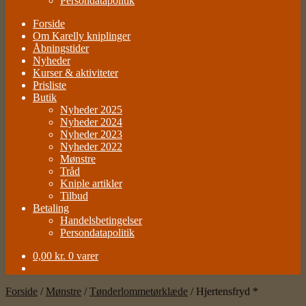
Persondatapolitik
Forside
Om Karelly kniplinger
Åbningstider
Nyheder
Kurser & aktiviteter
Prisliste
Butik
Nyheder 2025
Nyheder 2024
Nyheder 2023
Nyheder 2022
Mønstre
Tråd
Kniple artikler
Tilbud
Betaling
Handelsbetingelser
Persondatapolitik
0,00
kr.
0 varer
Forside
/
Mønstre
/
Tønderlommetørklæde
/
Hjertensfryd *