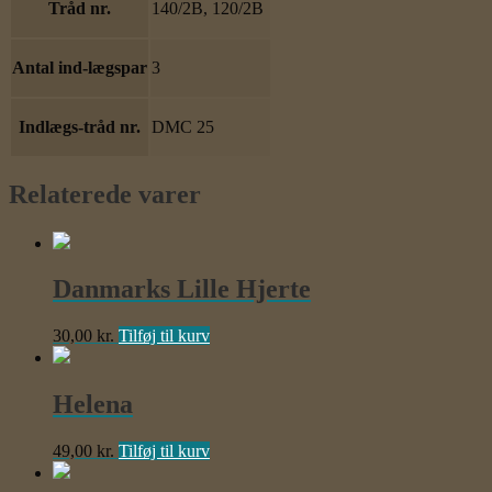
Tråd nr.
140/2B, 120/2B
Antal ind-lægspar
3
Indlægs-tråd nr.
DMC 25
Relaterede varer
Danmarks Lille Hjerte
30,00
kr.
Tilføj til kurv
Helena
49,00
kr.
Tilføj til kurv