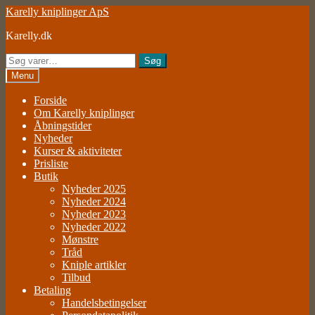
Spring
Spring
Karelly kniplinger ApS
til
til
Karelly.dk
navigation
indhold
Søg
Søg
efter:
Menu
Forside
Om Karelly kniplinger
Åbningstider
Nyheder
Kurser & aktiviteter
Prisliste
Butik
Nyheder 2025
Nyheder 2024
Nyheder 2023
Nyheder 2022
Mønstre
Tråd
Kniple artikler
Tilbud
Betaling
Handelsbetingelser