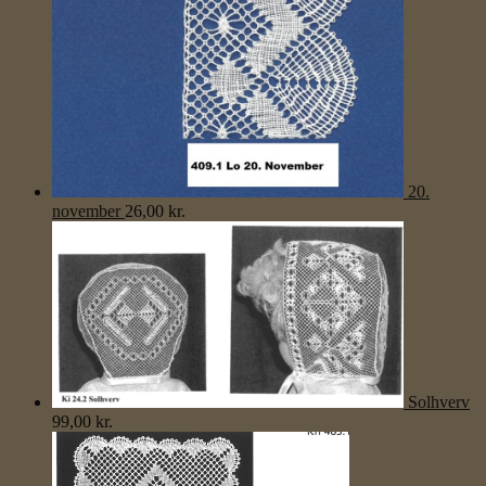
20.
november
26,00
kr.
Solhverv
99,00
kr.