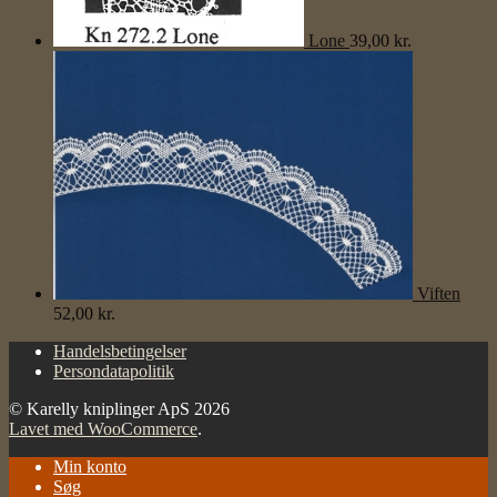
Lone
39,00
kr.
Viften
52,00
kr.
Handelsbetingelser
Persondatapolitik
© Karelly kniplinger ApS 2026
Lavet med WooCommerce
.
Min konto
Søg