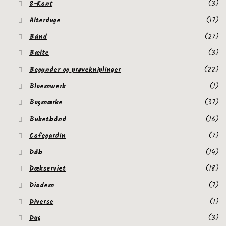
8-Kant
(3)
Alterduge
(17)
Bånd
(27)
Bælte
(3)
Begynder og prøvekniplinger
(22)
Bloemwerk
(1)
Bogmærke
(37)
Buketbånd
(16)
Cafegardin
(7)
Dåb
(14)
Dækserviet
(18)
Diadem
(7)
Diverse
(1)
Dug
(3)