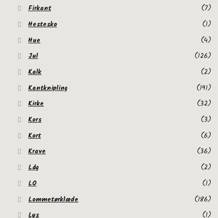
Firkant
(7)
Hestesko
(1)
Hue
(4)
Jul
(126)
Kalk
(2)
Kantknipling
(191)
Kirke
(32)
Kors
(3)
Kort
(6)
Krave
(36)
Låg
(2)
LO
(1)
Lommetørklæde
(186)
Lys
(1)