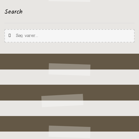
Search
Søg
Søg
efter: