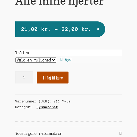
Alle mine hjerter
undermen
Prisinterval:
21,00
kr.
–
22,00
kr.
21,00 kr.
til
Tråd nr.
22,00 kr.
Ryd
Alle
Tilføj til kurv
mine
hjerter
antal
Varenummer (SKU):
211.7-Lm
Kategori:
Lysmanchet
Yderligere information