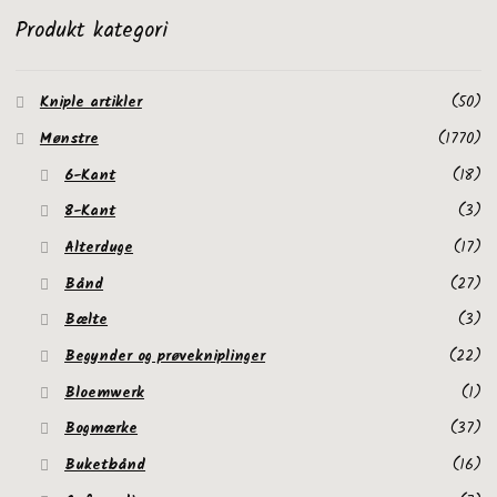
Produkt kategori
Kniple artikler
(50)
Mønstre
(1770)
6-Kant
(18)
8-Kant
(3)
Alterduge
(17)
Bånd
(27)
Bælte
(3)
Begynder og prøvekniplinger
(22)
Bloemwerk
(1)
Bogmærke
(37)
Buketbånd
(16)