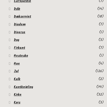
Cafegardin
(7)
Dåb
(14)
Dækserviet
(18)
Diadem
(7)
Diverse
(1)
Dug
(3)
Firkant
(7)
Hestesko
(1)
Hue
(4)
Jul
(126)
Kalk
(2)
Kantknipling
(191)
Kirke
(32)
Kors
(3)