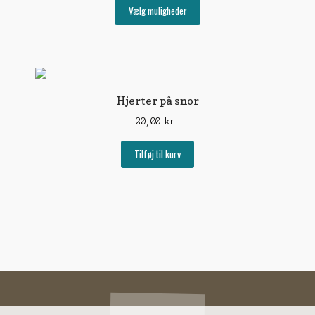
Dette
Vælg muligheder
vare
har
flere
varianter.
Mulighederne
kan
Hjerter på snor
vælges
20,00
kr.
på
varesiden
Tilføj til kurv