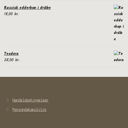
Russisk edderkop i dråbe
18,00
kr.
Teodora
28,00
kr.
Handelsbetingelser
Persondatapolitik