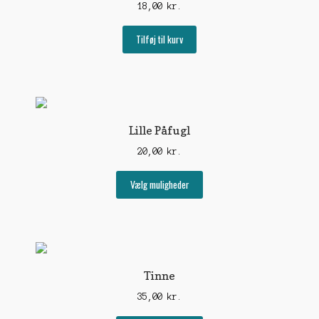
18,00
kr.
Tilføj til kurv
Lille Påfugl
20,00
kr.
Dette
Vælg muligheder
vare
har
flere
varianter.
Mulighederne
kan
Tinne
vælges
35,00
kr.
på
varesiden