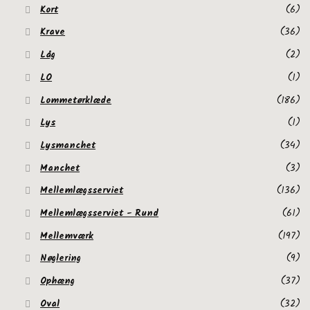
Kort
(6)
Krave
(36)
Låg
(2)
LO
(1)
Lommetørklæde
(186)
Lys
(1)
Lysmanchet
(34)
Manchet
(3)
Mellemlægsserviet
(136)
Mellemlægsserviet - Rund
(61)
Mellemværk
(197)
Nøglering
(9)
Ophæng
(37)
Oval
(32)