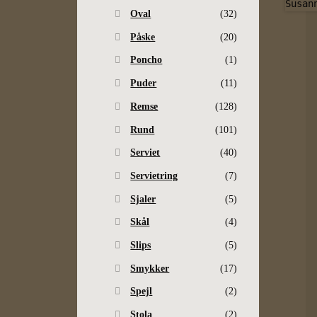
Oval
(32)
Påske
(20)
Poncho
(1)
Puder
(11)
Remse
(128)
Rund
(101)
Serviet
(40)
Servietring
(7)
Sjaler
(5)
Skål
(4)
Slips
(5)
Smykker
(17)
Spejl
(2)
Stola
(2)