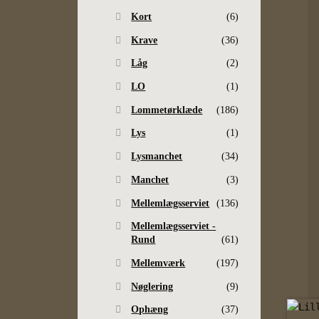
Kort
(6)
Krave
(36)
Låg
(2)
LO
(1)
Lommetørklæde
(186)
Lys
(1)
Lysmanchet
(34)
Manchet
(3)
Mellemlægsserviet
(136)
Mellemlægsserviet -
Rund
(61)
Mellemværk
(197)
Nøglering
(9)
Ophæng
(37)