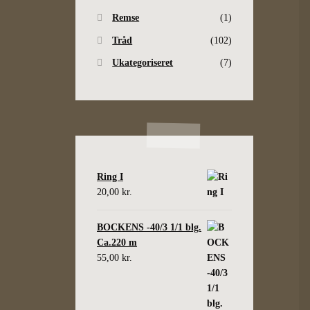
Remse
(1)
Tråd
(102)
Ukategoriseret
(7)
Ring I
20,00
kr.
BOCKENS -40/3 1/1 blg.
Ca.220 m
55,00
kr.