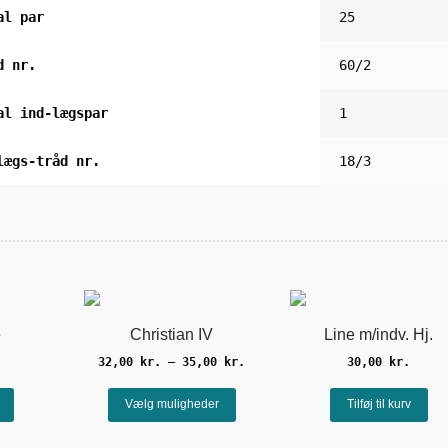
al par
25
d nr.
60/2
al ind-lægspar
1
lægs-tråd nr.
18/3
e
Christian IV
Line m/indv. Hj.
Prisinterval:
32,00
kr.
–
35,00
kr.
30,00
kr.
32,00 kr.
Dette
til
Vælg muligheder
Tilføj til kurv
vare
35,00 kr.
har