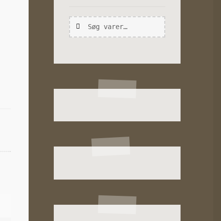
Søg
Søg
efter: