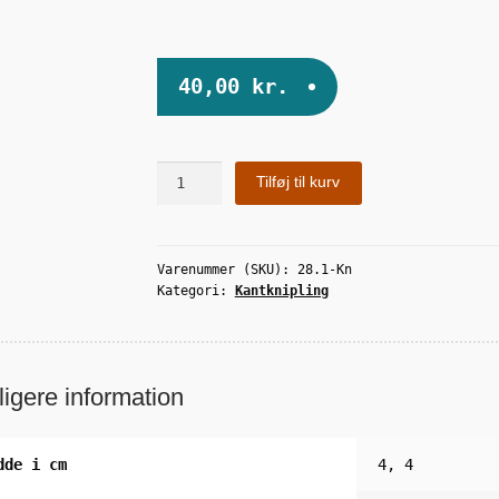
40,00
kr.
Vendekåben
Tilføj til kurv
antal
Varenummer (SKU):
28.1-Kn
Kategori:
Kantknipling
ligere information
dde i cm
4, 4