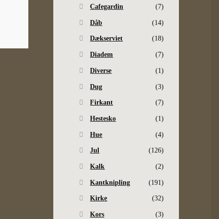
Cafegardin
(7)
Dåb
(14)
Dækserviet
(18)
Diadem
(7)
Diverse
(1)
Dug
(3)
Firkant
(7)
Hestesko
(1)
Hue
(4)
Jul
(126)
Kalk
(2)
Kantknipling
(191)
Kirke
(32)
Kors
(3)