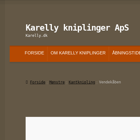
Karelly kniplinger ApS
Spring
Spring
til
til
Karelly.dk
navigation
indhold
FORSIDE
OM KARELLY KNIPLINGER
ÅBNINGSTID
Forside
Mønstre
Kantknipling
Vendekåben