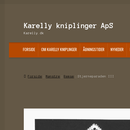
Spring
Spring
Karelly kniplinger ApS
til
til
Karelly.dk
navigation
indhold
FORSIDE
OM KARELLY KNIPLINGER
ÅBNINGSTIDER
NYHEDER
Forside
Mønstre
Remse
Stjerneparaden III