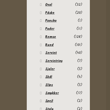
Oval
(32)
Påske
(20)
Poncho
(1)
Puder
(11)
Remse
(128)
Rund
(101)
Serviet
(40)
Servietring
(7)
Sjaler
(5)
Skål
(4)
Slips
(5)
Smykker
(17)
Spejl
(2)
Stola
(2)