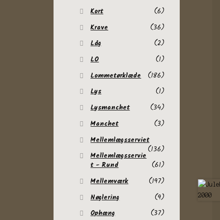
Kort
(6)
Krave
(36)
Låg
(2)
LO
(1)
Lommetørklæde
(186)
Lys
(1)
Lysmanchet
(34)
Manchet
(3)
Mellemlægsserviet
(136)
Mellemlægsservie
t - Rund
(61)
Mellemværk
(197)
Nøglering
(9)
Ophæng
(37)