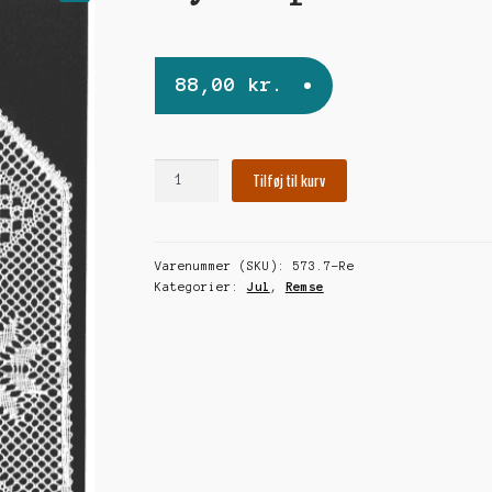
🔍
88,00
kr.
Stjerneparaden
Tilføj til kurv
III
antal
Varenummer (SKU):
573.7-Re
Kategorier:
Jul
,
Remse