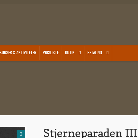
KURSER & AKTIVITETER
PRISLISTE
BUTIK
BETALING
Stjerneparaden III