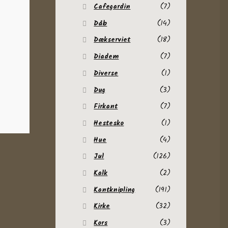
Cafegardin
(7)
Dåb
(14)
Dækserviet
(18)
Diadem
(7)
Diverse
(1)
Dug
(3)
Firkant
(7)
Hestesko
(1)
Hue
(4)
Jul
(126)
Kalk
(2)
Kantknipling
(191)
Kirke
(32)
Kors
(3)