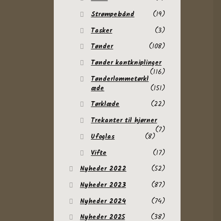
Strømpebånd
(19)
Tasker
(3)
Tønder
(108)
Tønder kantkniplinger
(116)
Tønderlommetørkl
æde
(151)
Tørklæde
(22)
Trekanter til hjørner
(7)
Ufoglas
(8)
Vifte
(17)
Nyheder 2022
(52)
Nyheder 2023
(87)
Nyheder 2024
(74)
Nyheder 2025
(38)