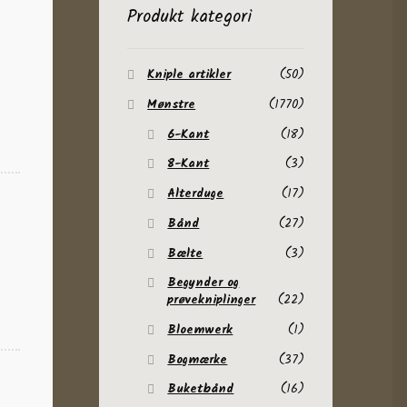
Produkt kategori
Kniple artikler
(50)
Mønstre
(1770)
6-Kant
(18)
8-Kant
(3)
Alterduge
(17)
Bånd
(27)
Bælte
(3)
Begynder og
prøvekniplinger
(22)
Bloemwerk
(1)
Bogmærke
(37)
Buketbånd
(16)