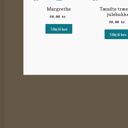
Margrethe
Tændte træe
julebukk
60,00
kr.
90,00
kr.
Tilføj til kurv
Tilføj til kurv