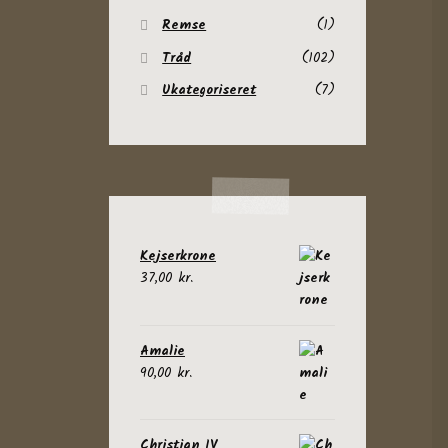
Remse
(1)
Tråd
(102)
Ukategoriseret
(7)
Kejserkrone
37,00
kr.
Amalie
90,00
kr.
Christian IV