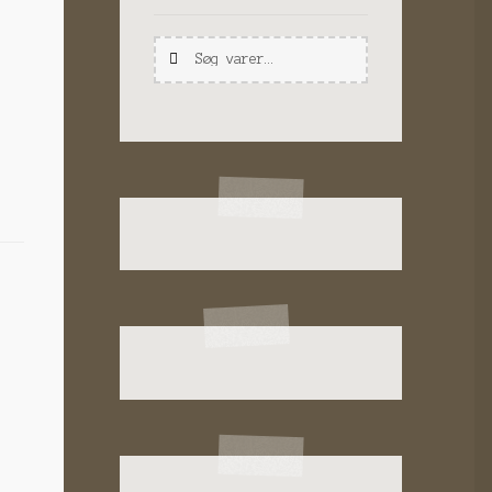
Søg
Søg
efter: