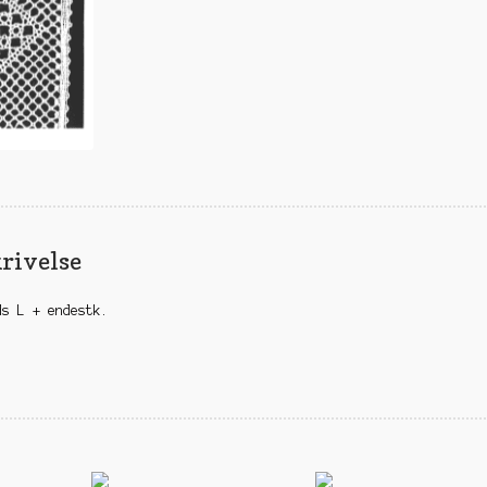
rivelse
ds L + endestk.