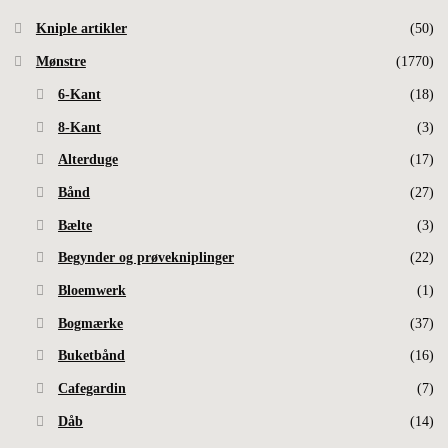
Kniple artikler
(50)
Mønstre
(1770)
6-Kant
(18)
8-Kant
(3)
Alterduge
(17)
Bånd
(27)
Bælte
(3)
Begynder og prøvekniplinger
(22)
Bloemwerk
(1)
Bogmærke
(37)
Buketbånd
(16)
Cafegardin
(7)
Dåb
(14)