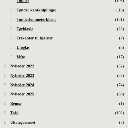
Tønder
(108)
Tønder kantkniplinger
(116)
Tønderlommetørklæde
(151)
Tørklæde
(22)
Trekanter til hjørner
(7)
Ufoglas
(8)
Vifte
(17)
Nyheder 2022
(52)
Nyheder 2023
(87)
Nyheder 2024
(74)
Nyheder 2025
(38)
Remse
(1)
Tråd
(102)
Ukategoriseret
(7)