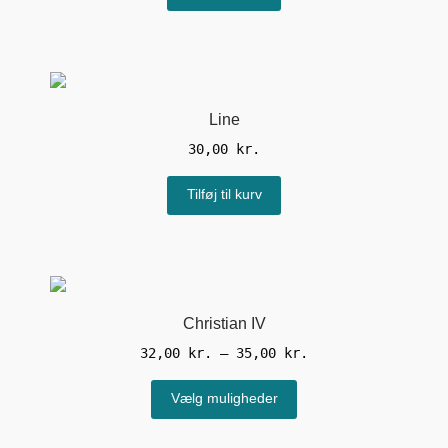
Line
30,00
kr.
Tilføj til kurv
Christian IV
Prisinterval:
32,00
kr.
–
35,00
kr.
32,00 kr.
Dette
til
Vælg muligheder
vare
35,00 kr.
har