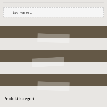
Søg
Søg
efter:
Produkt kategori