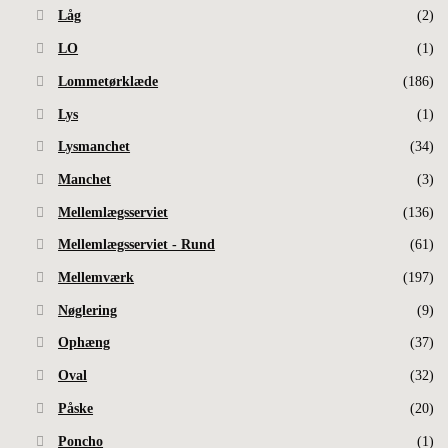
Låg
(2)
LO
(1)
Lommetørklæde
(186)
Lys
(1)
Lysmanchet
(34)
Manchet
(3)
Mellemlægsserviet
(136)
Mellemlægsserviet - Rund
(61)
Mellemværk
(197)
Nøglering
(9)
Ophæng
(37)
Oval
(32)
Påske
(20)
Poncho
(1)