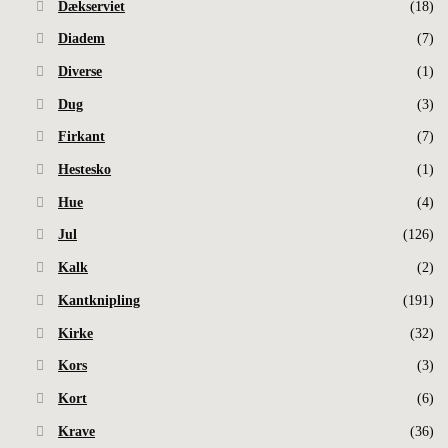
Dækserviet
(18)
Diadem
(7)
Diverse
(1)
Dug
(3)
Firkant
(7)
Hestesko
(1)
Hue
(4)
Jul
(126)
Kalk
(2)
Kantknipling
(191)
Kirke
(32)
Kors
(3)
Kort
(6)
Krave
(36)