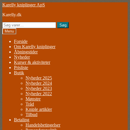
Spring
Spring
Karelly kniplinger ApS
til
til
Karelly.dk
navigation
indhold
Søg
Søg
efter:
Menu
Forside
Om Karelly kniplinger
Åbningstider
Nyheder
Kurser & aktiviteter
Prisliste
Butik
Nyheder 2025
Nyheder 2024
Nyheder 2023
Nyheder 2022
Mønstre
Tråd
Kniple artikler
Tilbud
Betaling
Handelsbetingelser