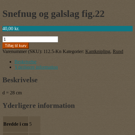
Snefnug og galslag fig.22
40,00
kr.
Snefnug
og
Tilføj til kurv
galslag
Varenummer (SKU):
112.5-Kn
Kategorier:
Kantknipling
,
Rund
fig.22
antal
Beskrivelse
Yderligere information
Beskrivelse
d = 28 cm
Yderligere information
Bredde i cm
5