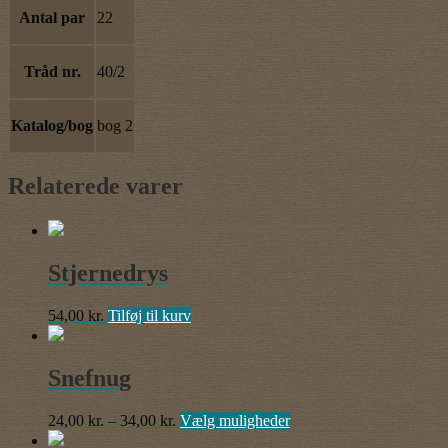
Antal par
22
Tråd nr.
40/2
Katalog/bog
bog 2
Relaterede varer
Stjernedrys
54,00
kr.
Tilføj til kurv
Snefnug
Prisinterval:
Dette
24,00
kr.
–
34,00
kr.
Vælg muligheder
24,00 kr.
vare