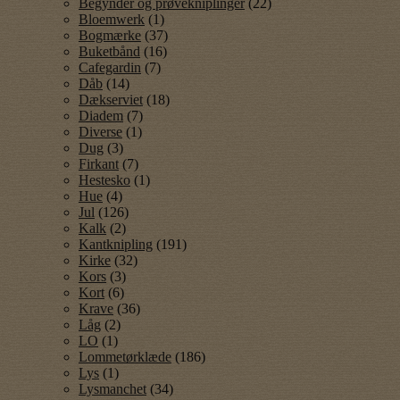
Begynder og prøvekniplinger
(22)
Bloemwerk
(1)
Bogmærke
(37)
Buketbånd
(16)
Cafegardin
(7)
Dåb
(14)
Dækserviet
(18)
Diadem
(7)
Diverse
(1)
Dug
(3)
Firkant
(7)
Hestesko
(1)
Hue
(4)
Jul
(126)
Kalk
(2)
Kantknipling
(191)
Kirke
(32)
Kors
(3)
Kort
(6)
Krave
(36)
Låg
(2)
LO
(1)
Lommetørklæde
(186)
Lys
(1)
Lysmanchet
(34)