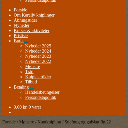
Persondatapolitik
Forside
Om Karelly kniplinger
Åbningstider
Nyheder
Kurser & aktiviteter
Prisliste
Butik
Udfold
Nyheder 2025
undermenu
Nyheder 2024
Nyheder 2023
Nyheder 2022
Mønstre
Tråd
Kniple artikler
Tilbud
Betaling
Udfold
Handelsbetingelser
undermenu
Persondatapolitik
0,00
kr.
0 varer
Forside
/
Mønstre
/
Kantknipling
/
Snefnug og galslag fig.22