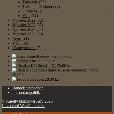
Tørklæde
(22)
Trekanter til hjørner
(7)
Ufoglas
(8)
Vifte
(17)
Nyheder 2022
(52)
Nyheder 2023
(87)
Nyheder 2024
(74)
Nyheder 2025
(38)
Remse
(1)
Tråd
(102)
Ukategoriseret
(7)
Kejserkrone
37,00
kr.
Amalie
90,00
kr.
Christian IV
35,00
kr.
Russisk edderkop i dråbe
18,00
kr.
Teodora
28,00
kr.
Handelsbetingelser
Persondatapolitik
© Karelly kniplinger ApS 2026
Lavet med WooCommerce
.