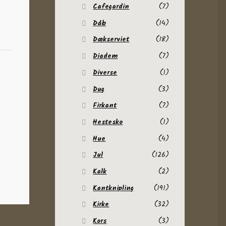
Cafegardin
(7)
Dåb
(14)
Dækserviet
(18)
Diadem
(7)
Diverse
(1)
Dug
(3)
Firkant
(7)
Hestesko
(1)
Hue
(4)
Jul
(126)
Kalk
(2)
Kantknipling
(191)
Kirke
(32)
Kors
(3)