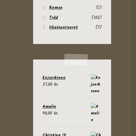
Remse
(1)
Tråd
(102)
Ukategoriseret
(7)
Kejserkrone
37,00
kr.
Amalie
90,00
kr.
Christian IV