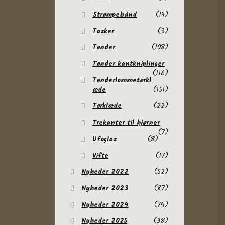
Strømpebånd
(19)
Tasker
(3)
Tønder
(108)
Tønder kantkniplinger
(116)
Tønderlommetørkl
æde
(151)
Tørklæde
(22)
Trekanter til hjørner
(7)
Ufoglas
(8)
Vifte
(17)
Nyheder 2022
(52)
Nyheder 2023
(87)
Nyheder 2024
(74)
Nyheder 2025
(38)