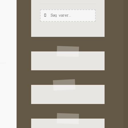
Søg
Søg
efter: