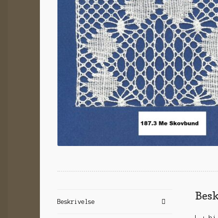
Besk
Beskrivelse
L + hj