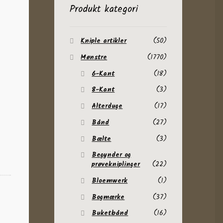
Produkt kategori
Kniple artikler
(50)
Mønstre
(1770)
6-Kant
(18)
8-Kant
(3)
Alterduge
(17)
Bånd
(27)
Bælte
(3)
Begynder og
prøvekniplinger
(22)
Bloemwerk
(1)
Bogmærke
(37)
Buketbånd
(16)