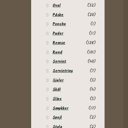
Oval
(32)
Påske
(20)
Poncho
(1)
Puder
(11)
Remse
(128)
Rund
(101)
Serviet
(40)
Servietring
(7)
Sjaler
(5)
Skål
(4)
Slips
(5)
Smykker
(17)
Spejl
(2)
Stola
(2)