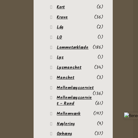
Kort
(6)
Krave
(36)
Låg
(2)
LO
(1)
Lommetørklæde
(186)
Lys
(1)
Lysmanchet
(34)
Manchet
(3)
Mellemlægsserviet
(136)
Mellemlægsservie
t - Rund
(61)
Mellemværk
(197)
Nøglering
(9)
Ophæng
(37)