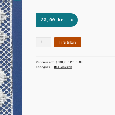
🔍
30,00
kr.
Skovbund
Tilføj til kurv
antal
Varenummer (SKU):
187.3-Me
Kategori:
Mellemværk