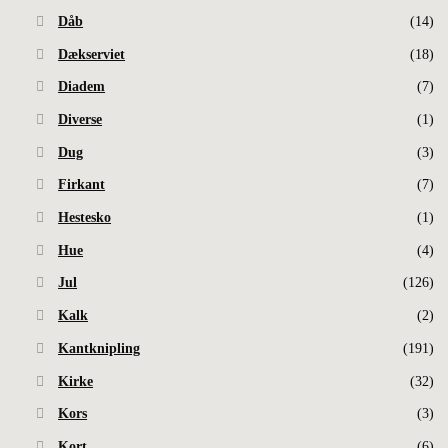
Dåb
(14)
Dækserviet
(18)
Diadem
(7)
Diverse
(1)
Dug
(3)
Firkant
(7)
Hestesko
(1)
Hue
(4)
Jul
(126)
Kalk
(2)
Kantknipling
(191)
Kirke
(32)
Kors
(3)
Kort
(6)