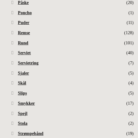
Påske
(20)
Poncho
(1)
Puder
(11)
Remse
(128)
Rund
(101)
Serviet
(40)
Servietring
(7)
Sjaler
(5)
Skål
(4)
Slips
(5)
Smykker
(17)
Spejl
(2)
Stola
(2)
Strømpebånd
(19)