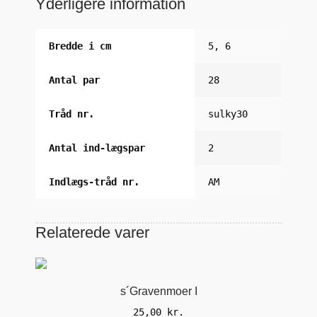
Yderligere information
Bredde i cm
5, 6
Antal par
28
Tråd nr.
sulky30
Antal ind-lægspar
2
Indlægs-tråd nr.
AM
Relaterede varer
s´Gravenmoer I
25,00
kr.