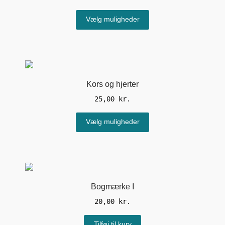
Dette
Vælg muligheder
vare
har
flere
varianter.
Mulighederne
kan
Kors og hjerter
vælges
25,00
kr.
på
varesiden
Dette
Vælg muligheder
vare
har
flere
varianter.
Mulighederne
kan
Bogmærke I
vælges
20,00
kr.
på
varesiden
Tilføj til kurv