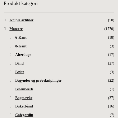
Produkt kategori
Kniple artikler
(50)
Mønstre
(1770)
6-Kant
(18)
8-Kant
(3)
Alterduge
(17)
Bånd
(27)
Bælte
(3)
Begynder og prøvekniplinger
(22)
Bloemwerk
(1)
Bogmærke
(37)
Buketbånd
(16)
Cafegardin
(7)