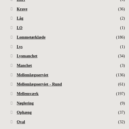
Krave
(36)
Låg
(2)
LO
(1)
Lommetørklæde
(186)
Lys
(1)
Lysmanchet
(34)
Manchet
(3)
Mellemlægsserviet
(136)
Mellemlægsserviet - Rund
(61)
Mellemværk
(197)
Nøglering
(9)
Ophæng
(37)
Oval
(32)