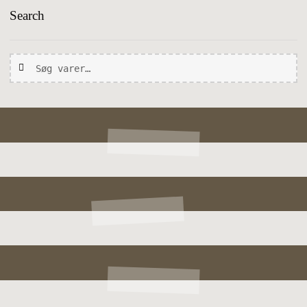
Search
Søg
Søg
efter: