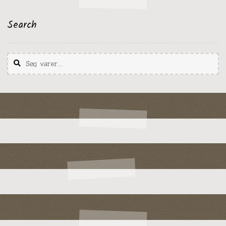
Search
Søg
Søg
efter: