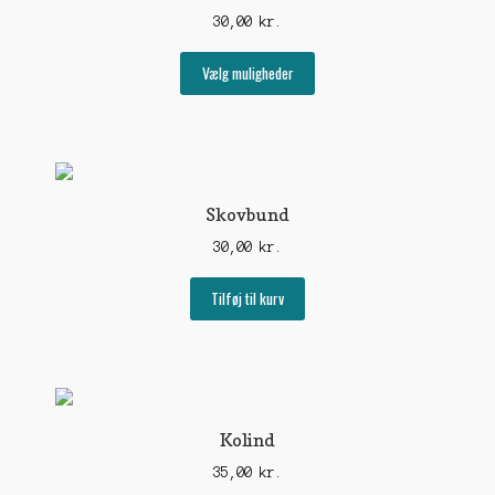
30,00
kr.
Dette
Vælg muligheder
vare
har
flere
varianter.
Mulighederne
kan
Skovbund
vælges
30,00
kr.
på
varesiden
Tilføj til kurv
Kolind
35,00
kr.