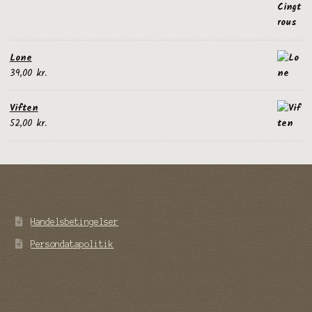
Lone
39,00
kr.
Viften
52,00
kr.
Handelsbetingelser
Persondatapolitik