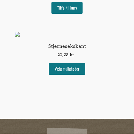
Tilføj til kurv
Stjernesekskant
20,00
kr.
Dette
Vælg muligheder
vare
har
flere
varianter.
Mulighederne
kan
vælges
på
varesiden