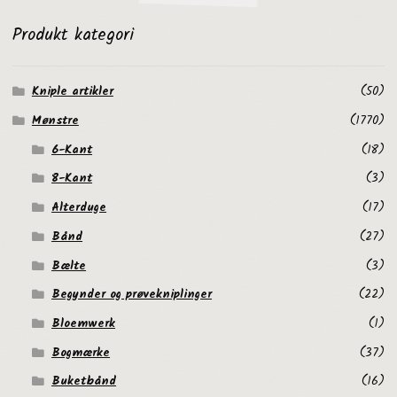
Produkt kategori
Kniple artikler
(50)
Mønstre
(1770)
6-Kant
(18)
8-Kant
(3)
Alterduge
(17)
Bånd
(27)
Bælte
(3)
Begynder og prøvekniplinger
(22)
Bloemwerk
(1)
Bogmærke
(37)
Buketbånd
(16)