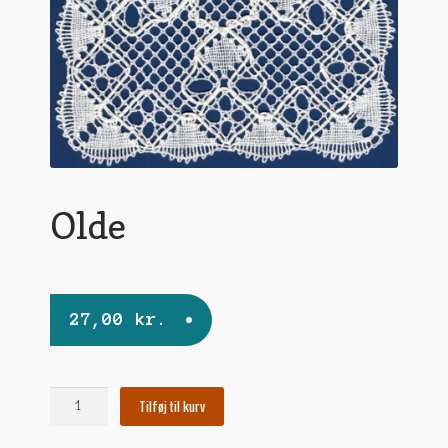
undermen
Olde
27,00
kr.
Olde
Tilføj til kurv
antal