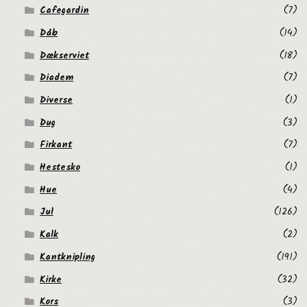
Cafegardin
(7)
Dåb
(14)
Dækserviet
(18)
Diadem
(7)
Diverse
(1)
Dug
(3)
Firkant
(7)
Hestesko
(1)
Hue
(4)
Jul
(126)
Kalk
(2)
Kantknipling
(191)
Kirke
(32)
Kors
(3)