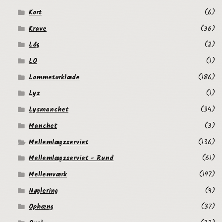
Kort
(6)
Krave
(36)
Låg
(2)
LO
(1)
Lommetørklæde
(186)
Lys
(1)
Lysmanchet
(34)
Manchet
(3)
Mellemlægsserviet
(136)
Mellemlægsserviet - Rund
(61)
Mellemværk
(197)
Nøglering
(9)
Ophæng
(37)