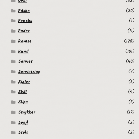
Oval
(32)
Påske
(20)
Poncho
(1)
Puder
(11)
Remse
(128)
Rund
(101)
Serviet
(40)
Servietring
(7)
Sjaler
(5)
Skål
(4)
Slips
(5)
Smykker
(17)
Spejl
(2)
Stola
(2)