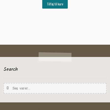
Tilføj til kurv
Search
Søg
Søg
efter: