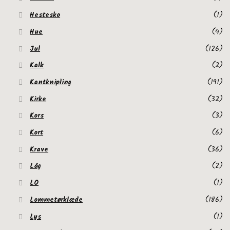
Hestesko
(1)
Hue
(4)
Jul
(126)
Kalk
(2)
Kantknipling
(191)
Kirke
(32)
Kors
(3)
Kort
(6)
Krave
(36)
Låg
(2)
LO
(1)
Lommetørklæde
(186)
Lys
(1)