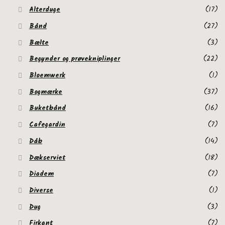
Alterduge
(17)
Bånd
(27)
Bælte
(3)
Begynder og prøvekniplinger
(22)
Bloemwerk
(1)
Bogmærke
(37)
Buketbånd
(16)
Cafegardin
(7)
Dåb
(14)
Dækserviet
(18)
Diadem
(7)
Diverse
(1)
Dug
(3)
Firkant
(7)