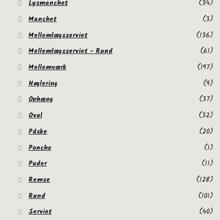
Lysmanchet
(34)
Manchet
(3)
Mellemlægsserviet
(136)
Mellemlægsserviet - Rund
(61)
Mellemværk
(197)
Nøglering
(9)
Ophæng
(37)
Oval
(32)
Påske
(20)
Poncho
(1)
Puder
(11)
Remse
(128)
Rund
(101)
Serviet
(40)