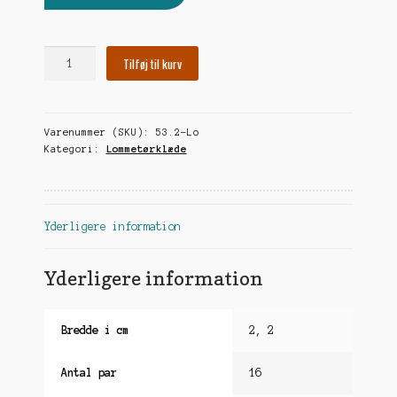
undermen
Ny
Tilføj til kurv
diamant
antal
Varenummer (SKU):
53.2-Lo
Kategori:
Lommetørklæde
Yderligere information
Yderligere information
Bredde i cm
2, 2
Antal par
16