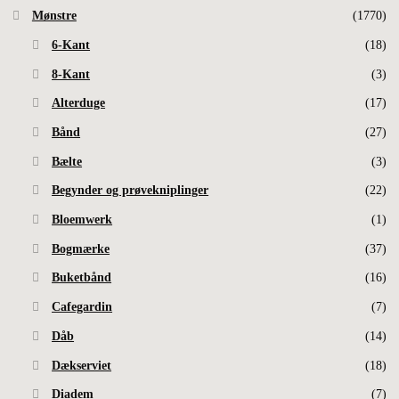
Mønstre
(1770)
6-Kant
(18)
8-Kant
(3)
Alterduge
(17)
Bånd
(27)
Bælte
(3)
Begynder og prøvekniplinger
(22)
Bloemwerk
(1)
Bogmærke
(37)
Buketbånd
(16)
Cafegardin
(7)
Dåb
(14)
Dækserviet
(18)
Diadem
(7)