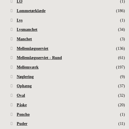
LO
(1)
Lommetørklæde
(186)
Lys
(1)
Lysmanchet
(34)
Manchet
(3)
Mellemlægsserviet
(136)
Mellemlægsserviet - Rund
(61)
Mellemværk
(197)
Nøglering
(9)
Ophæng
(37)
Oval
(32)
Påske
(20)
Poncho
(1)
Puder
(11)