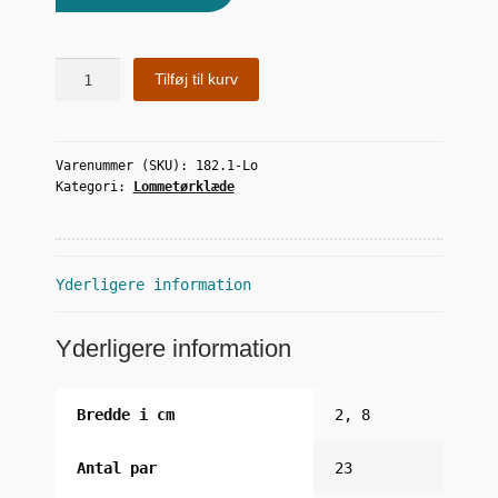
Natsværmeren
Tilføj til kurv
antal
Varenummer (SKU):
182.1-Lo
Kategori:
Lommetørklæde
Yderligere information
Yderligere information
Bredde i cm
2, 8
Antal par
23