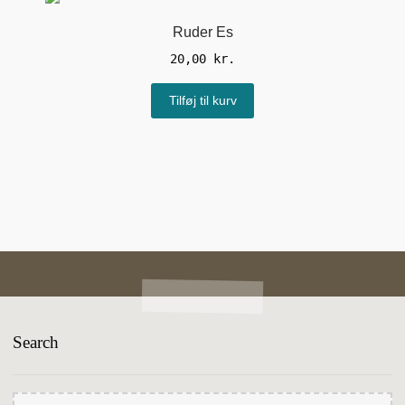
Ruder Es
20,00
kr.
Tilføj til kurv
Search
Søg
Søg