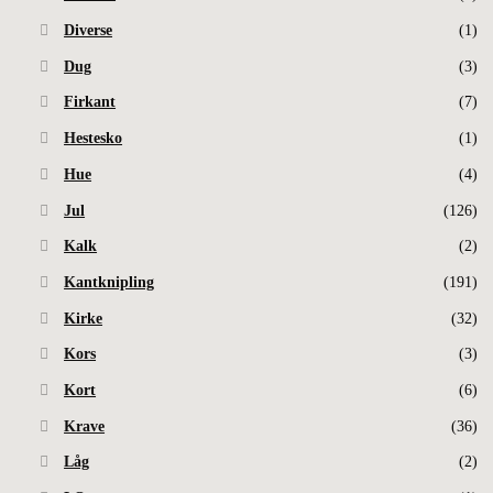
Diverse
(1)
Dug
(3)
Firkant
(7)
Hestesko
(1)
Hue
(4)
Jul
(126)
Kalk
(2)
Kantknipling
(191)
Kirke
(32)
Kors
(3)
Kort
(6)
Krave
(36)
Låg
(2)