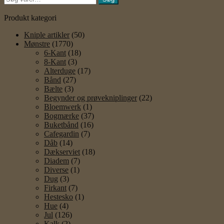
efter:
Produkt kategori
Kniple artikler
(50)
Mønstre
(1770)
6-Kant
(18)
8-Kant
(3)
Alterduge
(17)
Bånd
(27)
Bælte
(3)
Begynder og prøvekniplinger
(22)
Bloemwerk
(1)
Bogmærke
(37)
Buketbånd
(16)
Cafegardin
(7)
Dåb
(14)
Dækserviet
(18)
Diadem
(7)
Diverse
(1)
Dug
(3)
Firkant
(7)
Hestesko
(1)
Hue
(4)
Jul
(126)
Kalk
(2)