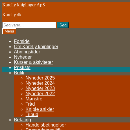
Spring
Spring
Karelly kniplinger ApS
til
til
Karelly.dk
navigation
indhold
Søg
Søg
efter:
Menu
Forside
Om Karelly kniplinger
Åbningstider
Nyheder
Kurser & aktiviteter
Prisliste
Butik
Nyheder 2025
Nyheder 2024
Nyheder 2023
Nyheder 2022
Mønstre
Tråd
Kniple artikler
Tilbud
Betaling
Handelsbetingelser