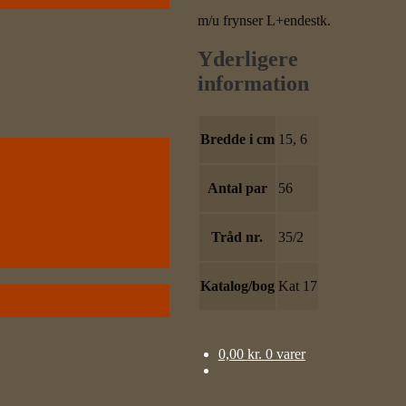
m/u frynser L+endestk.
Yderligere
information
Bredde i cm
15, 6
Antal par
56
Tråd nr.
35/2
Katalog/bog
Kat 17
0,00
kr.
0 varer