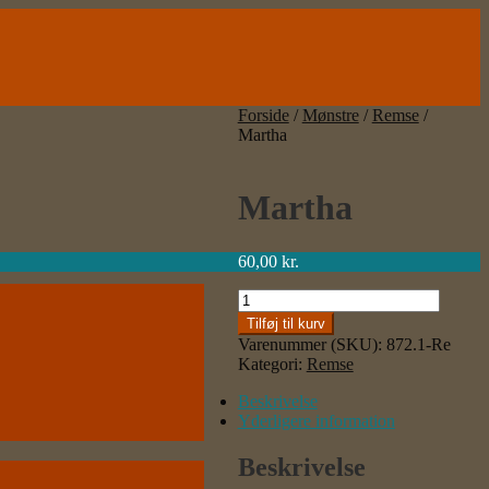
Forside
/
Mønstre
/
Remse
/
Martha
Martha
60,00
kr.
Martha
antal
Tilføj til kurv
Varenummer (SKU):
872.1-Re
Kategori:
Remse
Beskrivelse
Yderligere information
Beskrivelse