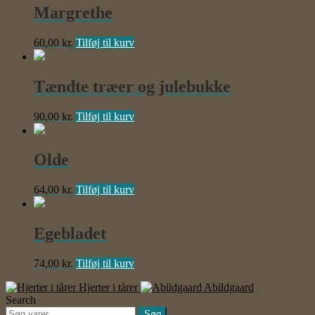
Margrethe
60,00
kr.
Tilføj til kurv
Tændte træer og julebukke
90,00
kr.
Tilføj til kurv
Olde
64,00
kr.
Tilføj til kurv
Egebladet
74,00
kr.
Tilføj til kurv
Hjerter i tårer
Abildgaard
Search
Søg
Søg