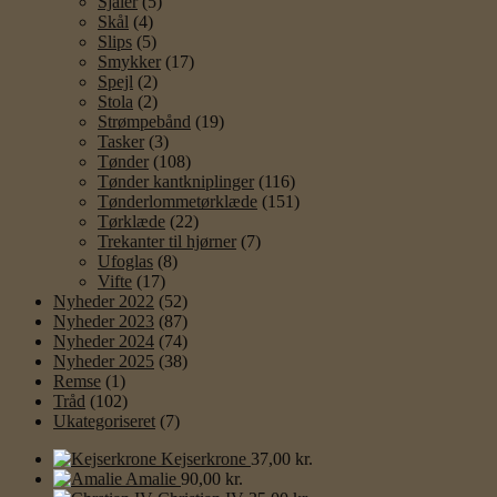
Sjaler
(5)
Skål
(4)
Slips
(5)
Smykker
(17)
Spejl
(2)
Stola
(2)
Strømpebånd
(19)
Tasker
(3)
Tønder
(108)
Tønder kantkniplinger
(116)
Tønderlommetørklæde
(151)
Tørklæde
(22)
Trekanter til hjørner
(7)
Ufoglas
(8)
Vifte
(17)
Nyheder 2022
(52)
Nyheder 2023
(87)
Nyheder 2024
(74)
Nyheder 2025
(38)
Remse
(1)
Tråd
(102)
Ukategoriseret
(7)
Kejserkrone
37,00
kr.
Amalie
90,00
kr.