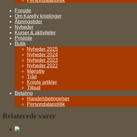
Persondatapolitik
Forside
Om Karelly kniplinger
Åbningstider
Nyheder
Kurser & aktiviteter
Prisliste
Butik
Nyheder 2025
Nyheder 2024
Nyheder 2023
Nyheder 2022
Mønstre
Tråd
Kniple artikler
Tilbud
Betaling
Handelsbetingelser
Persondatapolitik
Relaterede varer