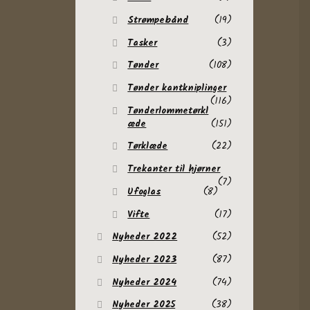
Strømpebånd
(19)
Tasker
(3)
Tønder
(108)
Tønder kantkniplinger
(116)
Tønderlommetørkl
æde
(151)
Tørklæde
(22)
Trekanter til hjørner
(7)
Ufoglas
(8)
Vifte
(17)
Nyheder 2022
(52)
Nyheder 2023
(87)
Nyheder 2024
(74)
Nyheder 2025
(38)