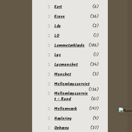
Kort
(6)
Krave
(36)
Låg
(2)
LO
(1)
Lommetørklæde
(186)
Lys
(1)
Lysmanchet
(34)
Manchet
(3)
Mellemlægsserviet
(136)
Mellemlægsservie
t - Rund
(61)
Mellemværk
(197)
Nøglering
(9)
Ophæng
(37)