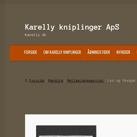
Spring
Spring
Karelly kniplinger ApS
til
til
Karelly.dk
navigation
indhold
FORSIDE
OM KARELLY KNIPLINGER
ÅBNINGSTIDER
NYHEDER
Forside
Mønstre
Mellemlægsserviet
Lys og Skygge