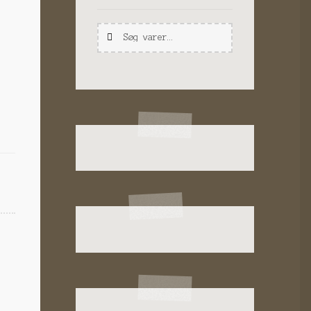
Søg
Søg
efter: