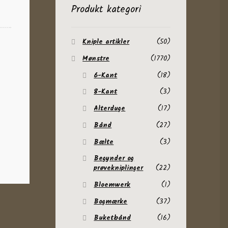
Produkt kategori
Kniple artikler
(50)
Mønstre
(1770)
6-Kant
(18)
8-Kant
(3)
Alterduge
(17)
Bånd
(27)
Bælte
(3)
Begynder og
prøvekniplinger
(22)
Bloemwerk
(1)
Bogmærke
(37)
Buketbånd
(16)