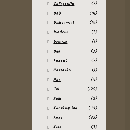
Cafegardin
(7)
Dåb
(14)
Dækserviet
(18)
Diadem
(7)
Diverse
(1)
Dug
(3)
Firkant
(7)
Hestesko
(1)
Hue
(4)
Jul
(126)
Kalk
(2)
Kantknipling
(191)
Kirke
(32)
Kors
(3)