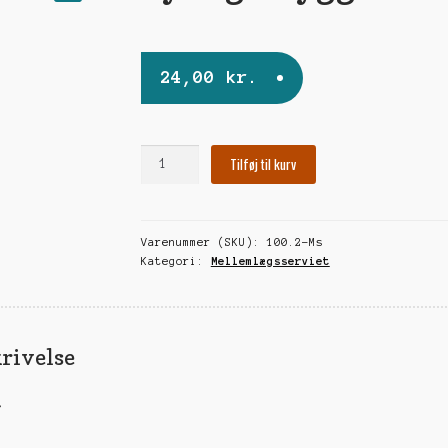
🔍
24,00
kr.
Lys
Tilføj til kurv
og
Skygge
antal
Varenummer (SKU):
100.2-Ms
Kategori:
Mellemlægsserviet
rivelse
t