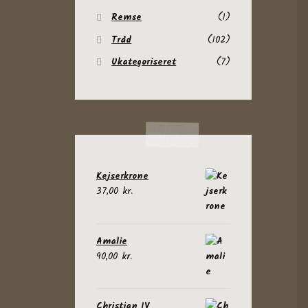
Remse
(1)
Tråd
(102)
Ukategoriseret
(7)
Kejserkrone
37,00
kr.
Amalie
90,00
kr.
Christian IV