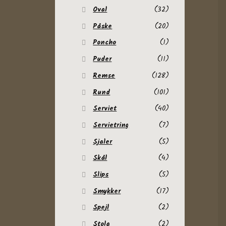
Oval
(32)
Påske
(20)
Poncho
(1)
Puder
(11)
Remse
(128)
Rund
(101)
Serviet
(40)
Servietring
(7)
Sjaler
(5)
Skål
(4)
Slips
(5)
Smykker
(17)
Spejl
(2)
Stola
(2)