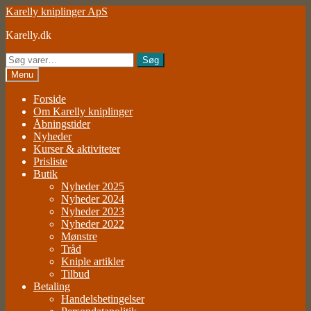
Spring
Spring
Karelly kniplinger ApS
til
til
Karelly.dk
navigation
indhold
Søg
Søg
efter:
Menu
Forside
Om Karelly kniplinger
Åbningstider
Nyheder
Kurser & aktiviteter
Prisliste
Butik
Nyheder 2025
Nyheder 2024
Nyheder 2023
Nyheder 2022
Mønstre
Tråd
Kniple artikler
Tilbud
Betaling
Handelsbetingelser