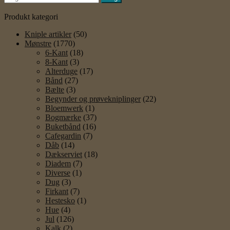
efter:
Produkt kategori
Kniple artikler
(50)
Mønstre
(1770)
6-Kant
(18)
8-Kant
(3)
Alterduge
(17)
Bånd
(27)
Bælte
(3)
Begynder og prøvekniplinger
(22)
Bloemwerk
(1)
Bogmærke
(37)
Buketbånd
(16)
Cafegardin
(7)
Dåb
(14)
Dækserviet
(18)
Diadem
(7)
Diverse
(1)
Dug
(3)
Firkant
(7)
Hestesko
(1)
Hue
(4)
Jul
(126)
Kalk
(2)