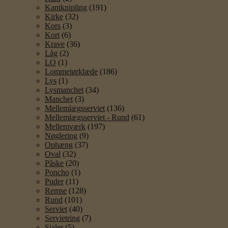
Kantknipling
(191)
Kirke
(32)
Kors
(3)
Kort
(6)
Krave
(36)
Låg
(2)
LO
(1)
Lommetørklæde
(186)
Lys
(1)
Lysmanchet
(34)
Manchet
(3)
Mellemlægsserviet
(136)
Mellemlægsserviet - Rund
(61)
Mellemværk
(197)
Nøglering
(9)
Ophæng
(37)
Oval
(32)
Påske
(20)
Poncho
(1)
Puder
(11)
Remse
(128)
Rund
(101)
Serviet
(40)
Servietring
(7)
Sjaler
(5)