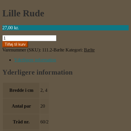
Lille Rude
27,00
kr.
Lille
Rude
Tilføj til kurv
antal
Varenummer (SKU):
111.2-Bælte
Kategori:
Bælte
Yderligere information
Yderligere information
Bredde i cm
2, 4
Antal par
20
Tråd nr.
60/2