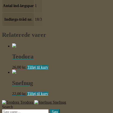
Antal ind-lægspar
1
Indlægs-tråd nr.
18/3
Relaterede varer
Teodora
26,00
kr.
Tilføj til kurv
Snefnug
22,00
kr.
Tilføj til kurv
Teodora
Snefnug
Search
Søg
Søg