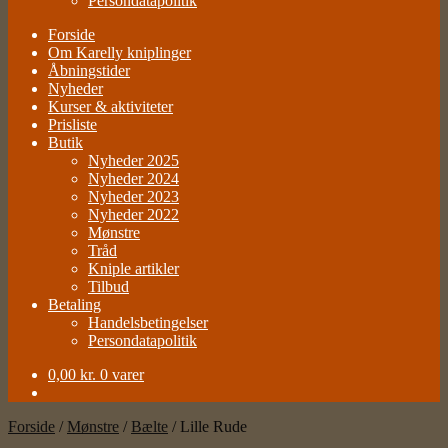
Persondatapolitik
Forside
Om Karelly kniplinger
Åbningstider
Nyheder
Kurser & aktiviteter
Prisliste
Butik
Nyheder 2025
Nyheder 2024
Nyheder 2023
Nyheder 2022
Mønstre
Tråd
Kniple artikler
Tilbud
Betaling
Handelsbetingelser
Persondatapolitik
0,00
kr.
0 varer
Forside
/
Mønstre
/
Bælte
/
Lille Rude