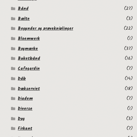
Bånd
(27)
Bælte
(3)
Begynder og prøvekniplinger
(22)
Bloemwerk
(1)
Bogmærke
(37)
Buketbånd
(16)
Cafegardin
(7)
Dåb
(14)
Dækserviet
(18)
Diadem
(7)
Diverse
(1)
Dug
(3)
Firkant
(7)