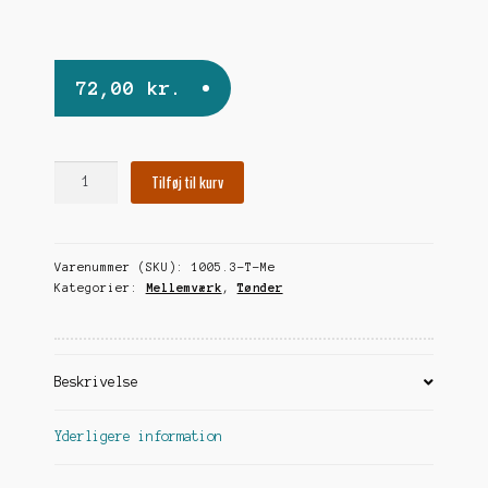
undermen
72,00
kr.
Lille
Tilføj til kurv
Herle
antal
Varenummer (SKU):
1005.3-T-Me
Kategorier:
Mellemværk
,
Tønder
Beskrivelse
Yderligere information