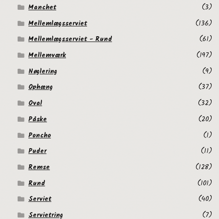
Manchet
(3)
Mellemlægsserviet
(136)
Mellemlægsserviet - Rund
(61)
Mellemværk
(197)
Nøglering
(9)
Ophæng
(37)
Oval
(32)
Påske
(20)
Poncho
(1)
Puder
(11)
Remse
(128)
Rund
(101)
Serviet
(40)
Servietring
(7)