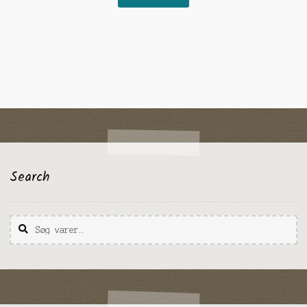
Search
Søg
Søg
efter: