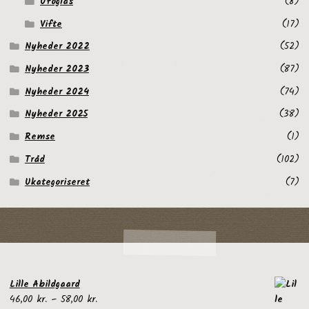
Ufoglas
(8)
Vifte
(17)
Nyheder 2022
(52)
Nyheder 2023
(87)
Nyheder 2024
(74)
Nyheder 2025
(38)
Remse
(1)
Tråd
(102)
Ukategoriseret
(7)
Lille Abildgaard
Prisinterval:
46,00
kr.
–
58,00
kr.