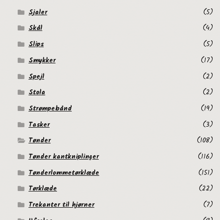
Sjaler
(5)
Skål
(4)
Slips
(5)
Smykker
(17)
Spejl
(2)
Stola
(2)
Strømpebånd
(19)
Tasker
(3)
Tønder
(108)
Tønder kantkniplinger
(116)
Tønderlommetørklæde
(151)
Tørklæde
(22)
Trekanter til hjørner
(7)