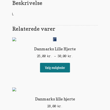
Beskrivelse
L
Relaterede varer
Danmarks Lille Hjerte
Prisinterval:
25,00
kr.
–
30,00
kr.
25,00 kr.
Dette
til
Vælg muligheder
vare
30,00 kr.
har
flere
varianter.
Mulighederne
kan
Danmarks lille hjerte
vælges
28,00
kr.
på