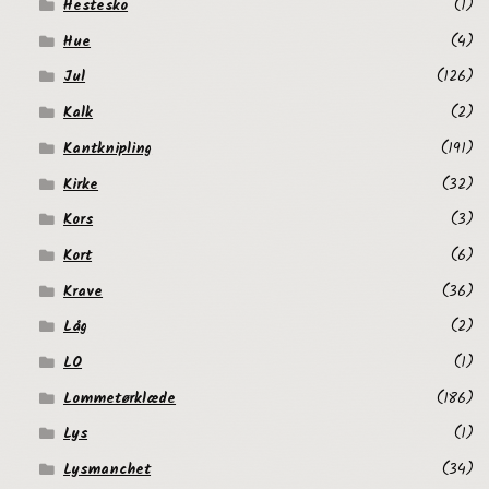
Hestesko
(1)
Hue
(4)
Jul
(126)
Kalk
(2)
Kantknipling
(191)
Kirke
(32)
Kors
(3)
Kort
(6)
Krave
(36)
Låg
(2)
LO
(1)
Lommetørklæde
(186)
Lys
(1)
Lysmanchet
(34)