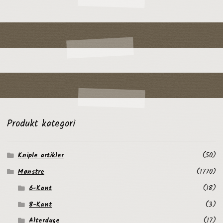
Produkt kategori
Kniple artikler
(50)
Mønstre
(1770)
6-Kant
(18)
8-Kant
(3)
Alterduge
(17)