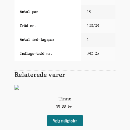
Antal par
18
Tråd nr.
120/2B
Antal ind-lægspar
1
Indlægs-tråd nr.
DMC 25
Relaterede varer
Tinne
35,00
kr.
Dette
Vælg muligheder
vare