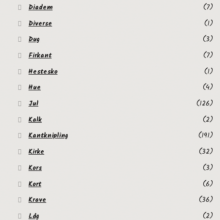
Diadem
(7)
Diverse
(1)
Dug
(3)
Firkant
(7)
Hestesko
(1)
Hue
(4)
Jul
(126)
Kalk
(2)
Kantknipling
(191)
Kirke
(32)
Kors
(3)
Kort
(6)
Krave
(36)
Låg
(2)