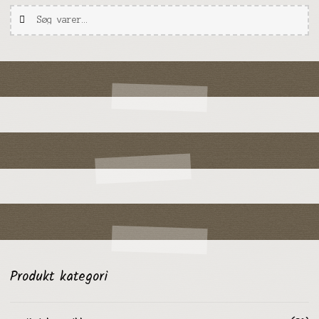
Søg
Søg
efter:
Produkt kategori