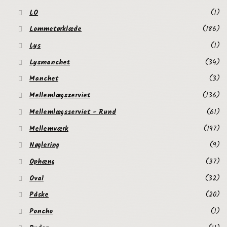
LO
(1)
Lommetørklæde
(186)
Lys
(1)
Lysmanchet
(34)
Manchet
(3)
Mellemlægsserviet
(136)
Mellemlægsserviet - Rund
(61)
Mellemværk
(197)
Nøglering
(9)
Ophæng
(37)
Oval
(32)
Påske
(20)
Poncho
(1)