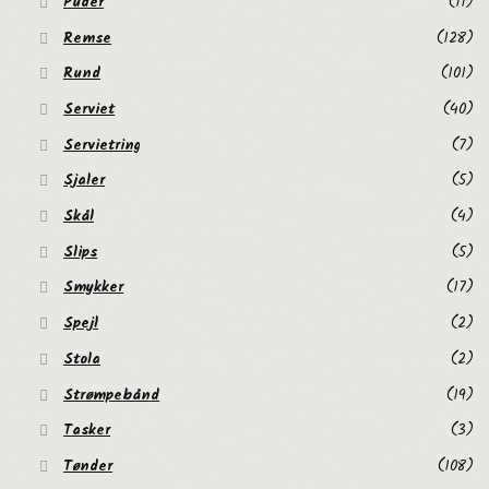
Puder
(11)
Remse
(128)
Rund
(101)
Serviet
(40)
Servietring
(7)
Sjaler
(5)
Skål
(4)
Slips
(5)
Smykker
(17)
Spejl
(2)
Stola
(2)
Strømpebånd
(19)
Tasker
(3)
Tønder
(108)