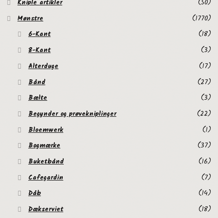
Kniple artikler
(50)
Mønstre
(1770)
6-Kant
(18)
8-Kant
(3)
Alterduge
(17)
Bånd
(27)
Bælte
(3)
Begynder og prøvekniplinger
(22)
Bloemwerk
(1)
Bogmærke
(37)
Buketbånd
(16)
Cafegardin
(7)
Dåb
(14)
Dækserviet
(18)