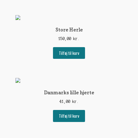
har
flere
varianter.
Mulighederne
kan
Store Herle
vælges
150,00
kr.
på
varesiden
Tilføj til kurv
Danmarks lille hjerte
41,00
kr.
Tilføj til kurv