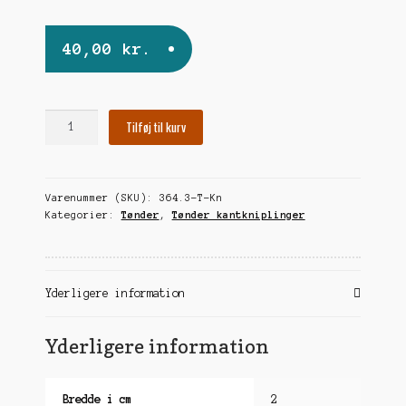
undermen
40,00
kr.
Kløverblad
Tilføj til kurv
(tæt)
antal
Varenummer (SKU):
364.3-T-Kn
Kategorier:
Tønder
,
Tønder kantkniplinger
Yderligere information
Yderligere information
Bredde i cm
2