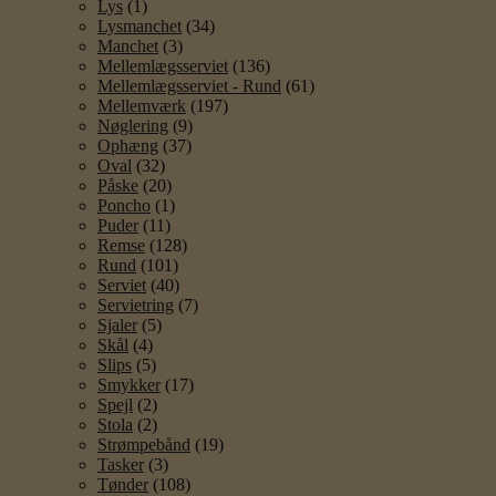
Lys
(1)
Lysmanchet
(34)
Manchet
(3)
Mellemlægsserviet
(136)
Mellemlægsserviet - Rund
(61)
Mellemværk
(197)
Nøglering
(9)
Ophæng
(37)
Oval
(32)
Påske
(20)
Poncho
(1)
Puder
(11)
Remse
(128)
Rund
(101)
Serviet
(40)
Servietring
(7)
Sjaler
(5)
Skål
(4)
Slips
(5)
Smykker
(17)
Spejl
(2)
Stola
(2)
Strømpebånd
(19)
Tasker
(3)
Tønder
(108)