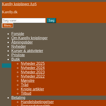
Spring
Spring
Karelly kniplinger ApS
til
til
Karelly.dk
navigation
indhold
Søg
Søg
efter:
Menu
Forside
Om Karelly kniplinger
Åbningstider
Nyheder
Kurser & aktiviteter
Prisliste
Butik
Nyheder 2025
Nyheder 2024
Nyheder 2023
Nyheder 2022
Mønstre
Tråd
Kniple artikler
Tilbud
Betaling
Handelsbetingelser