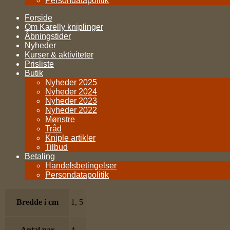
Persondatapolitik
Forside
Om Karelly kniplinger
Åbningstider
Nyheder
Kurser & aktiviteter
Prisliste
Butik
Nyheder 2025
Nyheder 2024
Nyheder 2023
Nyheder 2022
Mønstre
Tråd
Kniple artikler
Tilbud
Betaling
Handelsbetingelser
Persondatapolitik
Bredde i cm
1, 5
Antal par
4