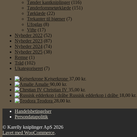
Tønder kantkniplinger
(116)
Tønderlommetørklæde
(151)
Tørklæde
(22)
Trekanter til hjørner
(7)
Ufoglas
(8)
Vifte
(17)
Nyheder 2022
(52)
Nyheder 2023
(87)
Nyheder 2024
(74)
Nyheder 2025
(38)
Remse
(1)
Tråd
(102)
Ukategoriseret
(7)
Kejserkrone
37,00
kr.
Amalie
90,00
kr.
Christian IV
35,00
kr.
Russisk edderkop i dråbe
18,00
kr.
Teodora
28,00
kr.
Handelsbetingelser
Persondatapolitik
© Karelly kniplinger ApS 2026
Lavet med WooCommerce
.