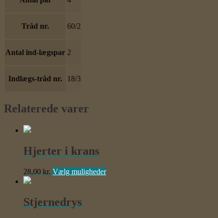
Tråd nr.
60/2
Antal ind-lægspar
2
Indlægs-tråd nr.
18/3
Relaterede varer
Hjerter i krans
Dette
28,00
kr.
Vælg muligheder
vare
har
flere
Stjernedrys
varianter.
Mulighederne