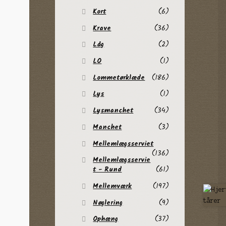
Kort
(6)
Krave
(36)
Låg
(2)
LO
(1)
Lommetørklæde
(186)
Lys
(1)
Lysmanchet
(34)
Manchet
(3)
Mellemlægsserviet
(136)
Mellemlægsservie
t - Rund
(61)
Mellemværk
(197)
Nøglering
(9)
Ophæng
(37)