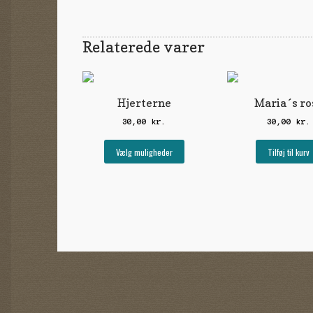
Relaterede varer
Hjerterne
Maria´s ro
30,00
kr.
30,00
kr.
Dette
Vælg muligheder
Tilføj til kurv
vare
har
flere
varianter.
Mulighederne
kan
vælges
på
varesiden