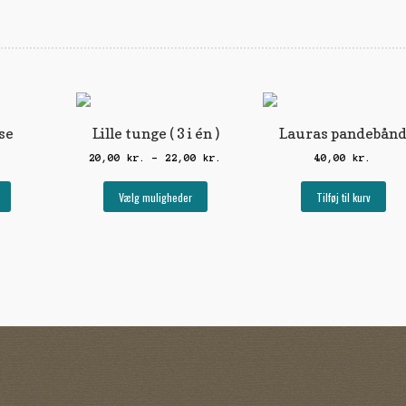
se
Lille tunge ( 3 i én )
Lauras pandebån
Prisinterval:
20,00
kr.
–
22,00
kr.
40,00
kr.
20,00 kr.
Dette
til
Vælg muligheder
Tilføj til kurv
vare
22,00 kr.
har
flere
varianter.
Mulighederne
kan
vælges
på
varesiden