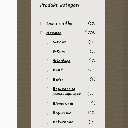
Produkt kategori
Kniple artikler
(50)
Mønstre
(1770)
6-Kant
(18)
8-Kant
(3)
Alterduge
(17)
Bånd
(27)
Bælte
(3)
Begynder og
prøvekniplinger
(22)
Bloemwerk
(1)
Bogmærke
(37)
Buketbånd
(16)