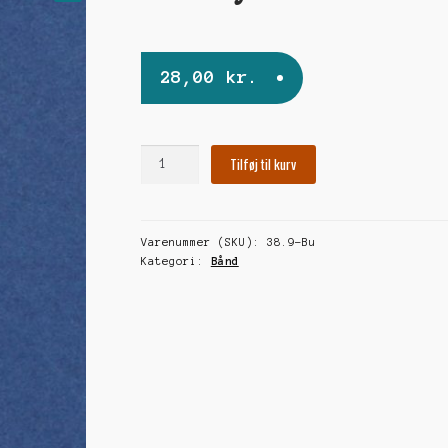
🔍
28,00
kr.
Gåseøje
Tilføj til kurv
bånd
antal
Varenummer (SKU):
38.9-Bu
Kategori:
Bånd