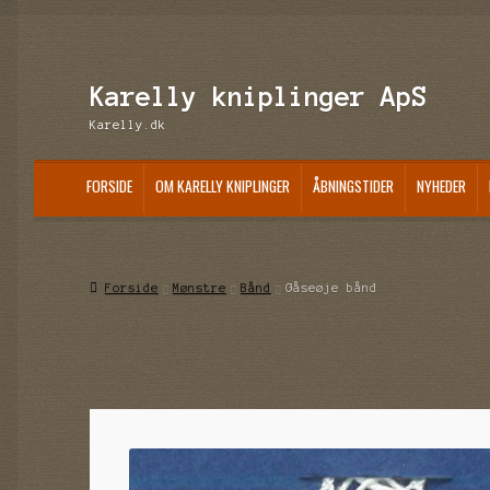
Spring
Spring
Karelly kniplinger ApS
til
til
Karelly.dk
navigation
indhold
FORSIDE
OM KARELLY KNIPLINGER
ÅBNINGSTIDER
NYHEDER
Forside
Mønstre
Bånd
Gåseøje bånd