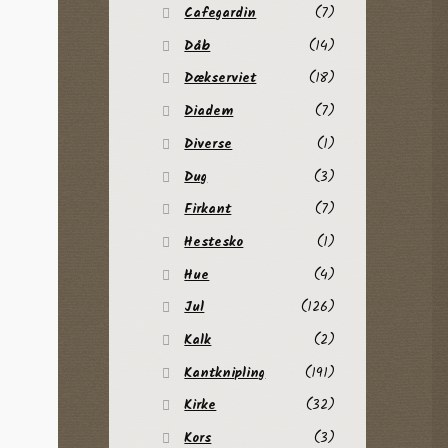
Cafegardin
(7)
Dåb
(14)
Dækserviet
(18)
Diadem
(7)
Diverse
(1)
Dug
(3)
Firkant
(7)
Hestesko
(1)
Hue
(4)
Jul
(126)
Kalk
(2)
Kantknipling
(191)
Kirke
(32)
Kors
(3)