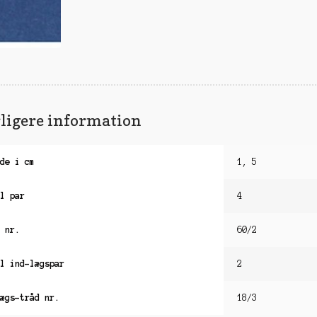
ligere information
de i cm
1, 5
l par
4
 nr.
60/2
l ind-lægspar
2
ægs-tråd nr.
18/3