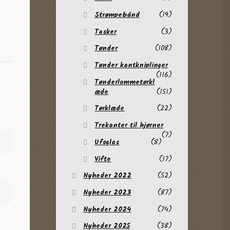
Strømpebånd
(19)
Tasker
(3)
Tønder
(108)
Tønder kantkniplinger
(116)
Tønderlommetørkl
æde
(151)
Tørklæde
(22)
Trekanter til hjørner
(7)
Ufoglas
(8)
Vifte
(17)
Nyheder 2022
(52)
Nyheder 2023
(87)
Nyheder 2024
(74)
Nyheder 2025
(38)