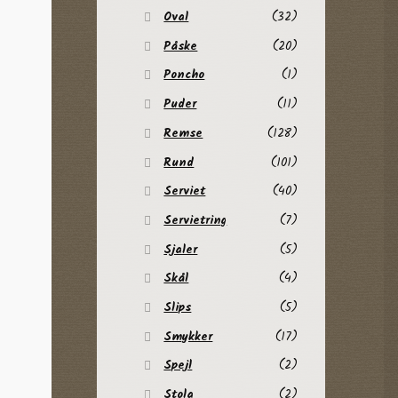
Oval
(32)
Påske
(20)
Poncho
(1)
Puder
(11)
Remse
(128)
Rund
(101)
Serviet
(40)
Servietring
(7)
Sjaler
(5)
Skål
(4)
Slips
(5)
Smykker
(17)
Spejl
(2)
Stola
(2)