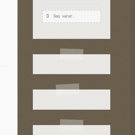
Søg
Søg
efter: