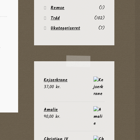
Remse
(1)
Tråd
(102)
Ukategoriseret
(7)
d
Kejserkrone
37,00
kr.
Amalie
90,00
kr.
Christian IV