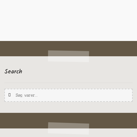
Search
Søg
Søg
efter: