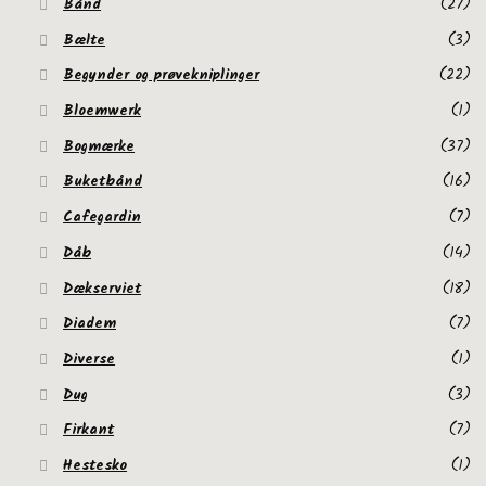
Bånd
(27)
Bælte
(3)
Begynder og prøvekniplinger
(22)
Bloemwerk
(1)
Bogmærke
(37)
Buketbånd
(16)
Cafegardin
(7)
Dåb
(14)
Dækserviet
(18)
Diadem
(7)
Diverse
(1)
Dug
(3)
Firkant
(7)
Hestesko
(1)