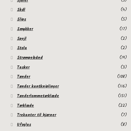
Sjaler
(5)
Skål
(4)
Slips
(5)
Smykker
(17)
Spejl
(2)
Stola
(2)
Strømpebånd
(19)
Tasker
(3)
Tønder
(108)
Tønder kantkniplinger
(116)
Tønderlommetørklæde
(151)
Tørklæde
(22)
Trekanter til hjørner
(7)
Ufoglas
(8)