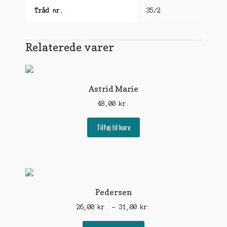
Tråd nr.
35/2
Relaterede varer
Astrid Marie
48,00
kr.
Tilføj til kurv
Pedersen
Prisinterval:
26,00
kr.
–
31,00
kr.
26,00 kr.
Dette