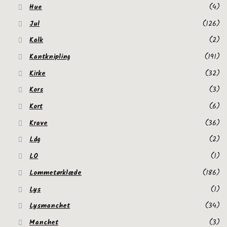
Hue
(4)
Jul
(126)
Kalk
(2)
Kantknipling
(191)
Kirke
(32)
Kors
(3)
Kort
(6)
Krave
(36)
Låg
(2)
LO
(1)
Lommetørklæde
(186)
Lys
(1)
Lysmanchet
(34)
Manchet
(3)