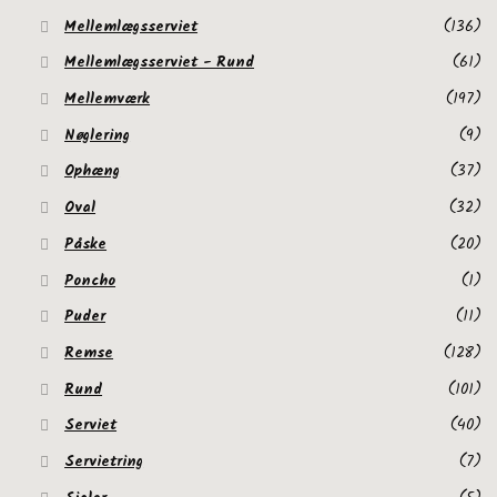
Mellemlægsserviet
(136)
Mellemlægsserviet - Rund
(61)
Mellemværk
(197)
Nøglering
(9)
Ophæng
(37)
Oval
(32)
Påske
(20)
Poncho
(1)
Puder
(11)
Remse
(128)
Rund
(101)
Serviet
(40)
Servietring
(7)