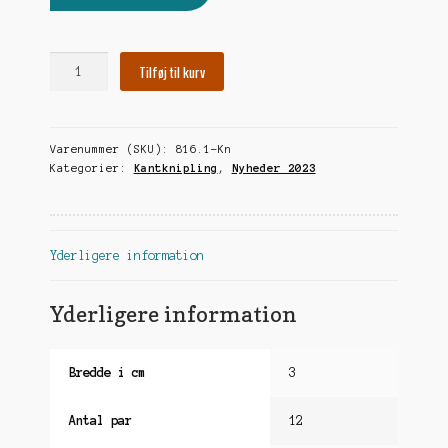
undermen
Felter
Tilføj til kurv
på
skrå
antal
Varenummer (SKU):
816.1-Kn
Kategorier:
Kantknipling
,
Nyheder 2023
Yderligere information
Yderligere information
Bredde i cm
3
Antal par
12