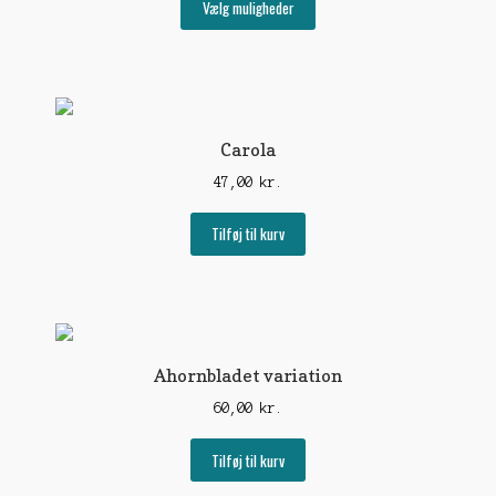
til
Vælg muligheder
vare
31,00 kr.
har
flere
varianter.
Mulighederne
kan
Carola
vælges
47,00
kr.
på
varesiden
Tilføj til kurv
Ahornbladet variation
60,00
kr.
Tilføj til kurv