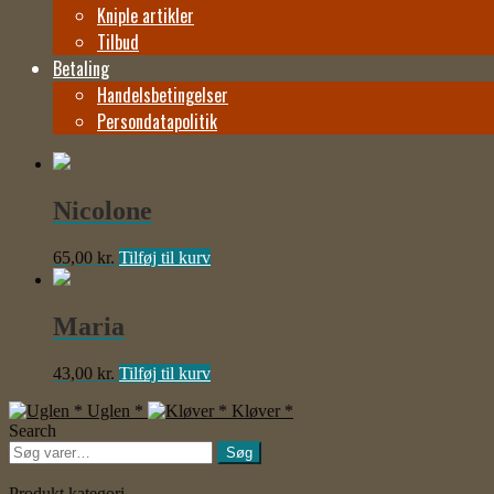
Kniple artikler
Tilbud
Betaling
Handelsbetingelser
Persondatapolitik
Nicolone
65,00
kr.
Tilføj til kurv
Maria
43,00
kr.
Tilføj til kurv
Uglen *
Kløver *
Search
Søg
Søg
efter:
Produkt kategori