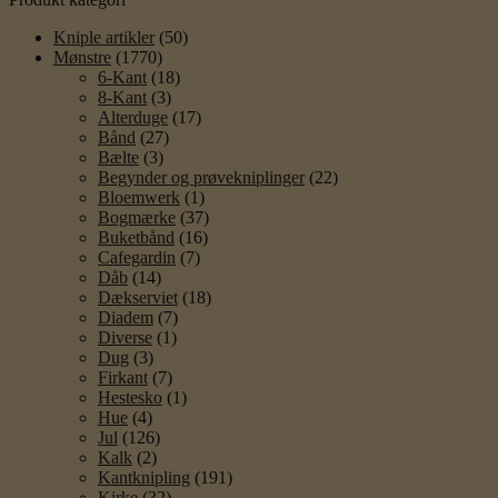
Kniple artikler
(50)
Mønstre
(1770)
6-Kant
(18)
8-Kant
(3)
Alterduge
(17)
Bånd
(27)
Bælte
(3)
Begynder og prøvekniplinger
(22)
Bloemwerk
(1)
Bogmærke
(37)
Buketbånd
(16)
Cafegardin
(7)
Dåb
(14)
Dækserviet
(18)
Diadem
(7)
Diverse
(1)
Dug
(3)
Firkant
(7)
Hestesko
(1)
Hue
(4)
Jul
(126)
Kalk
(2)
Kantknipling
(191)
Kirke
(32)