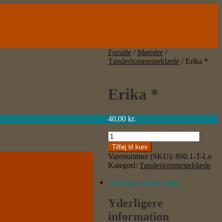
Forside
/
Mønstre
/
Tønderlommetørklæde
/
Erika *
Erika *
40,00
kr.
Erika
*
Tilføj til kurv
antal
Varenummer (SKU):
890.1-T-Lo
Kategori:
Tønderlommetørklæde
Yderligere information
Yderligere
information