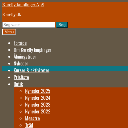
Spring
Spring
Karelly kniplinger ApS
til
til
Karelly.dk
navigation
indhold
Søg
Søg
efter:
Menu
Forside
Om Karelly kniplinger
Åbningstider
Nyheder
Kurser & aktiviteter
Prisliste
Butik
Nyheder 2025
Nyheder 2024
Nyheder 2023
Nyheder 2022
Mønstre
Tråd