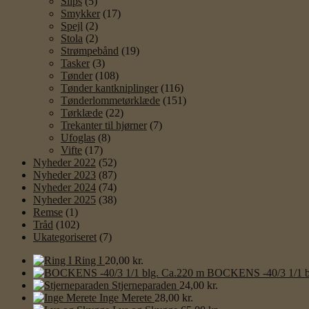
Slips
(5)
Smykker
(17)
Spejl
(2)
Stola
(2)
Strømpebånd
(19)
Tasker
(3)
Tønder
(108)
Tønder kantkniplinger
(116)
Tønderlommetørklæde
(151)
Tørklæde
(22)
Trekanter til hjørner
(7)
Ufoglas
(8)
Vifte
(17)
Nyheder 2022
(52)
Nyheder 2023
(87)
Nyheder 2024
(74)
Nyheder 2025
(38)
Remse
(1)
Tråd
(102)
Ukategoriseret
(7)
Ring I
20,00
kr.
BOCKENS -40/3 1/1 b
Stjerneparaden
24,00
kr.
Inge Merete
28,00
kr.