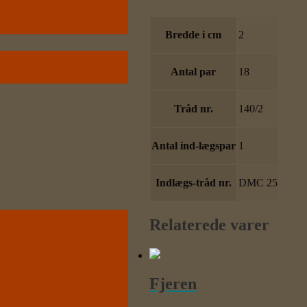
Bredde i cm
2
Antal par
18
Tråd nr.
140/2
Antal ind-lægspar
1
Indlægs-tråd nr.
DMC 25
Relaterede varer
Fjeren