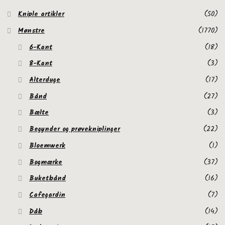
Kniple artikler
(50)
Mønstre
(1770)
6-Kant
(18)
8-Kant
(3)
Alterduge
(17)
Bånd
(27)
Bælte
(3)
Begynder og prøvekniplinger
(22)
Bloemwerk
(1)
Bogmærke
(37)
Buketbånd
(16)
Cafegardin
(7)
Dåb
(14)