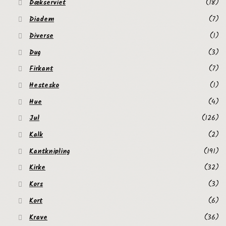
Dækserviet
(18)
Diadem
(7)
Diverse
(1)
Dug
(3)
Firkant
(7)
Hestesko
(1)
Hue
(4)
Jul
(126)
Kalk
(2)
Kantknipling
(191)
Kirke
(32)
Kors
(3)
Kort
(6)
Krave
(36)