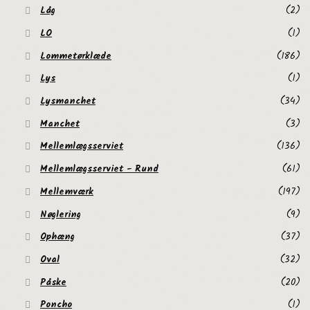
Låg
(2)
LO
(1)
Lommetørklæde
(186)
Lys
(1)
Lysmanchet
(34)
Manchet
(3)
Mellemlægsserviet
(136)
Mellemlægsserviet - Rund
(61)
Mellemværk
(197)
Nøglering
(9)
Ophæng
(37)
Oval
(32)
Påske
(20)
Poncho
(1)