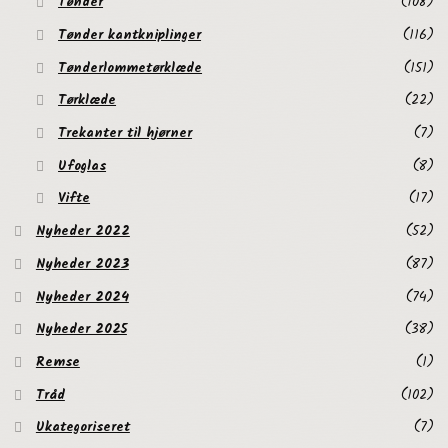
Tønder
(108)
Tønder kantkniplinger
(116)
Tønderlommetørklæde
(151)
Tørklæde
(22)
Trekanter til hjørner
(7)
Ufoglas
(8)
Vifte
(17)
Nyheder 2022
(52)
Nyheder 2023
(87)
Nyheder 2024
(74)
Nyheder 2025
(38)
Remse
(1)
Tråd
(102)
Ukategoriseret
(7)