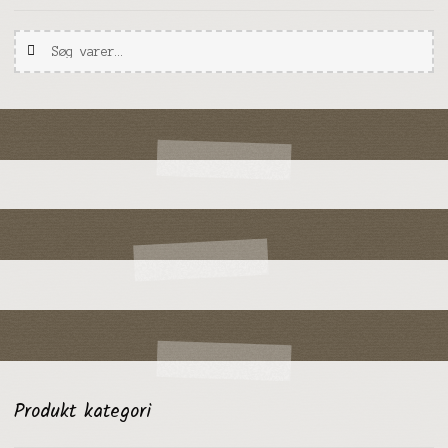
Søg
Søg
efter:
Produkt kategori