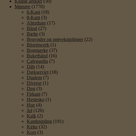
Kniple artikler
(50)
Mønstre
(1770)
6-Kant
(18)
8-Kant
(3)
Alterduge
(17)
Bånd
(27)
Bælte
(3)
Begynder og prøvekniplinger
(22)
Bloemwerk
(1)
Bogmærke
(37)
Buketbånd
(16)
Cafegardin
(7)
Dåb
(14)
Dækserviet
(18)
Diadem
(7)
Diverse
(1)
Dug
(3)
Firkant
(7)
Hestesko
(1)
Hue
(4)
Jul
(126)
Kalk
(2)
Kantknipling
(191)
Kirke
(32)
Kors
(3)