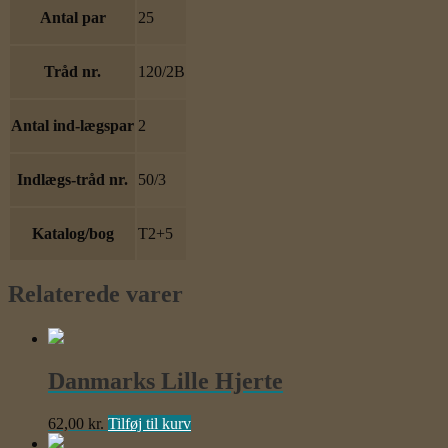
Antal par
25
Tråd nr.
120/2B
Antal ind-lægspar
2
Indlægs-tråd nr.
50/3
Katalog/bog
T2+5
Relaterede varer
Danmarks Lille Hjerte
62,00
kr.
Tilføj til kurv