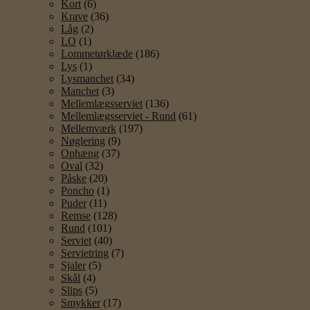
Kort
(6)
Krave
(36)
Låg
(2)
LO
(1)
Lommetørklæde
(186)
Lys
(1)
Lysmanchet
(34)
Manchet
(3)
Mellemlægsserviet
(136)
Mellemlægsserviet - Rund
(61)
Mellemværk
(197)
Nøglering
(9)
Ophæng
(37)
Oval
(32)
Påske
(20)
Poncho
(1)
Puder
(11)
Remse
(128)
Rund
(101)
Serviet
(40)
Servietring
(7)
Sjaler
(5)
Skål
(4)
Slips
(5)
Smykker
(17)