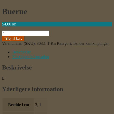
Buerne
54,00
kr.
Buerne
antal
Tilføj til kurv
Varenummer (SKU):
303.1-T-Kn
Kategori:
Tønder kantkniplinger
Beskrivelse
Yderligere information
Beskrivelse
L
Yderligere information
Bredde i cm
3, 1