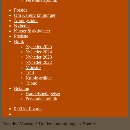
Persondatapolitik
Forside
Om Karelly kniplinger
Åbningstider
Nyheder
Kurser & aktiviteter
Prisliste
Butik
Nyheder 2025
Nyheder 2024
Nyheder 2023
Nyheder 2022
Mønstre
Tråd
Kniple artikler
Tilbud
Betaling
Handelsbetingelser
Persondatapolitik
0,00
kr.
0 varer
Forside
/
Mønstre
/
Tønder kantkniplinger
/
Buerne