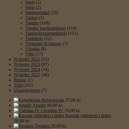
Spejl
(2)
Stola
(2)
Strømpebånd
(19)
Tasker
(3)
Tønder
(108)
Tønder kantkniplinger
(116)
Tønderlommetørklæde
(151)
Tørklæde
(22)
Trekanter til hjørner
(7)
Ufoglas
(8)
Vifte
(17)
Nyheder 2022
(52)
Nyheder 2023
(87)
Nyheder 2024
(74)
Nyheder 2025
(38)
Remse
(1)
Tråd
(102)
Ukategoriseret
(7)
Kejserkrone
37,00
kr.
Amalie
90,00
kr.
Christian IV
35,00
kr.
Russisk edderkop i dråbe
18,00
kr.
Teodora
28,00
kr.