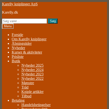
Spring
Spring
Karelly kniplinger ApS
til
til
Karelly.dk
navigation
indhold
Søg
Søg
efter:
Menu
Forside
Om Karelly kniplinger
Åbningstider
Nyheder
Kurser & aktiviteter
Prisliste
Butik
Nyheder 2025
Nyheder 2024
Nyheder 2023
Nyheder 2022
Mønstre
Tråd
Kniple artikler
Tilbud
Betaling
Handelsbetingelser