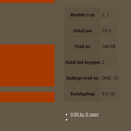
Bredde i cm
2, 1
Antal par
23+1
Tråd nr.
140/2B
Antal ind-lægspar
2
Indlægs-tråd nr.
DMC 25
Katalog/bog
T2+10
0,00
kr.
0 varer