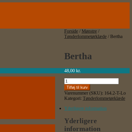
Forside
/
Mønstre
/
Tønderlommetørklæde
/
Bertha
Bertha
48,00
kr.
Bertha
antal
Tilføj til kurv
Varenummer (SKU):
164.2-T-Lo
Kategori:
Tønderlommetørklæde
Yderligere information
Yderligere
information