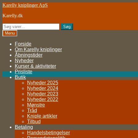
Spring
Spring
Karelly kniplinger ApS
til
til
Karelly.dk
navigation
indhold
Søg
Søg
efter:
Menu
Forside
Om Karelly kniplinger
Åbningstider
Nyheder
Kurser & aktiviteter
Prisliste
Butik
Nyheder 2025
Nyheder 2024
Nyheder 2023
Nyheder 2022
Mønstre
Tråd
Kniple artikler
Tilbud
Betaling
Handelsbetingelser