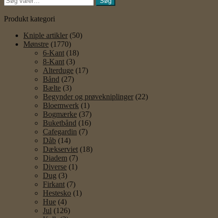
Søg
efter:
Produkt kategori
Kniple artikler
(50)
Mønstre
(1770)
6-Kant
(18)
8-Kant
(3)
Alterduge
(17)
Bånd
(27)
Bælte
(3)
Begynder og prøvekniplinger
(22)
Bloemwerk
(1)
Bogmærke
(37)
Buketbånd
(16)
Cafegardin
(7)
Dåb
(14)
Dækserviet
(18)
Diadem
(7)
Diverse
(1)
Dug
(3)
Firkant
(7)
Hestesko
(1)
Hue
(4)
Jul
(126)