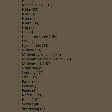
Kalk
(2)
Kantknipling
(191)
Kirke
(32)
Kors
(3)
Kort
(6)
Krave
(36)
Låg
(2)
LO
(1)
Lommetørklæde
(186)
Lys
(1)
Lysmanchet
(34)
Manchet
(3)
Mellemlægsserviet
(136)
Mellemlægsserviet - Rund
(61)
Mellemværk
(197)
Nøglering
(9)
Ophæng
(37)
Oval
(32)
Påske
(20)
Poncho
(1)
Puder
(11)
Remse
(128)
Rund
(101)
Serviet
(40)
Servietring
(7)