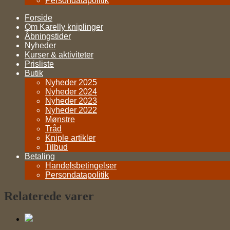
Persondatapolitik
Forside
Om Karelly kniplinger
Åbningstider
Nyheder
Kurser & aktiviteter
Prisliste
Butik
Nyheder 2025
Nyheder 2024
Nyheder 2023
Nyheder 2022
Mønstre
Tråd
Kniple artikler
Tilbud
Betaling
Handelsbetingelser
Persondatapolitik
Relaterede varer