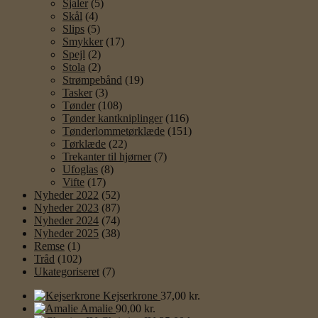
Sjaler
(5)
Skål
(4)
Slips
(5)
Smykker
(17)
Spejl
(2)
Stola
(2)
Strømpebånd
(19)
Tasker
(3)
Tønder
(108)
Tønder kantkniplinger
(116)
Tønderlommetørklæde
(151)
Tørklæde
(22)
Trekanter til hjørner
(7)
Ufoglas
(8)
Vifte
(17)
Nyheder 2022
(52)
Nyheder 2023
(87)
Nyheder 2024
(74)
Nyheder 2025
(38)
Remse
(1)
Tråd
(102)
Ukategoriseret
(7)
Kejserkrone
37,00
kr.
Amalie
90,00
kr.