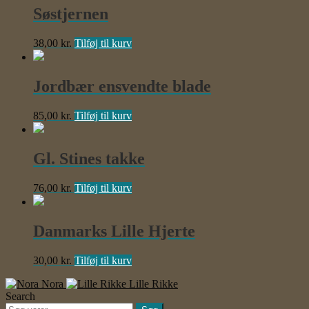
Søstjernen
38,00
kr.
Tilføj til kurv
Jordbær ensvendte blade
85,00
kr.
Tilføj til kurv
Gl. Stines takke
76,00
kr.
Tilføj til kurv
Danmarks Lille Hjerte
30,00
kr.
Tilføj til kurv
Nora
Lille Rikke
Search
Søg