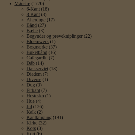
Mønstre
(1770)
6-Kant
(18)
8-Kant
(3)
Alterduge
(17)
Bånd
(27)
Bælte
(3)
Begynder og prøvekniplinger
(22)
Bloemwerk
(1)
Bogmærke
(37)
Buketbånd
(16)
Cafegardin
(7)
Dåb
(14)
Dækserviet
(18)
Diadem
(7)
Diverse
(1)
Dug
(3)
Firkant
(7)
Hestesko
(1)
Hue
(4)
Jul
(126)
Kalk
(2)
Kantknipling
(191)
Kirke
(32)
Kors
(3)
Kort
(6)