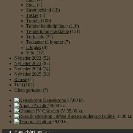
Stola
(2)
Strømpebånd
(19)
Tasker
(3)
Tønder
(108)
Tønder kantkniplinger
(116)
Tønderlommetørklæde
(151)
Tørklæde
(22)
Trekanter til hjørner
(7)
Ufoglas
(8)
Vifte
(17)
Nyheder 2022
(52)
Nyheder 2023
(87)
Nyheder 2024
(74)
Nyheder 2025
(38)
Remse
(1)
Tråd
(102)
Ukategoriseret
(7)
Kejserkrone
37,00
kr.
Amalie
90,00
kr.
Christian IV
35,00
kr.
Russisk edderkop i dråbe
18,00
kr.
Teodora
28,00
kr.
Handelsbetingelser