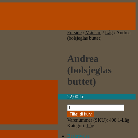
Forside
/
Mønstre
/
Låg
/
Andrea
(bolsjeglas buttet)
Andrea
(bolsjeglas
buttet)
22,00
kr.
Andrea
(bolsjeglas
Tilføj til kurv
buttet)
Varenummer (SKU):
408.1-Låg
antal
Kategori:
Låg
Beskrivelse