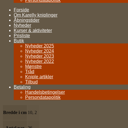
Persondatapolitik
Forside
Om Karelly kniplinger
Åbningstider
Nyheder
Kurser & aktiviteter
Prisliste
Butik
Nyheder 2025
Nyheder 2024
Nyheder 2023
Nyheder 2022
Mønstre
Tråd
Kniple artikler
Tilbud
Betaling
Handelsbetingelser
Persondatapolitik
Bredde i cm
10, 2
Antal par
26