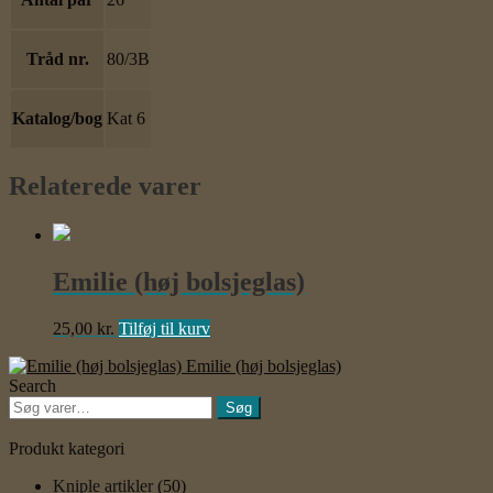
Tråd nr.
80/3B
Katalog/bog
Kat 6
Relaterede varer
Emilie (høj bolsjeglas)
25,00
kr.
Tilføj til kurv
Emilie (høj bolsjeglas)
Search
Søg
Søg
efter:
Produkt kategori
Kniple artikler
(50)