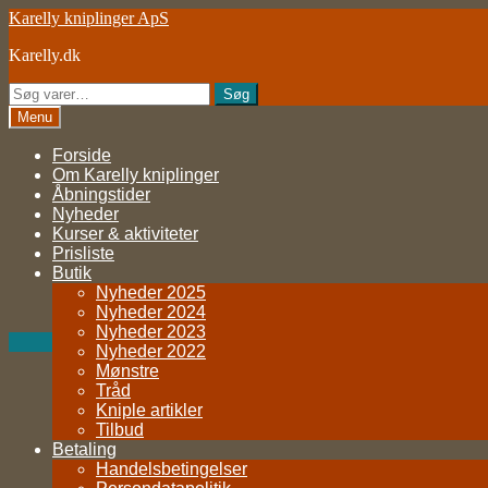
Spring
Spring
Karelly kniplinger ApS
til
til
Karelly.dk
navigation
indhold
Søg
Søg
efter:
Menu
Forside
Om Karelly kniplinger
Åbningstider
Nyheder
Kurser & aktiviteter
Prisliste
Butik
Nyheder 2025
Nyheder 2024
Nyheder 2023
Nyheder 2022
Mønstre
Tråd
Kniple artikler
Tilbud
Betaling
Handelsbetingelser