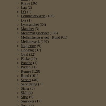
Krave
(36)
Låg
(2)
LO
(1)
Lommetørklæde
(186)
Lys
(1)
Lysmanchet
(34)
Manchet
(3)
Mellemlægsserviet
(136)
Mellemlægsserviet - Rund
(61)
Mellemværk
(197)
Nøglering
(9)
Ophæng
(37)
Oval
(32)
Påske
(20)
Poncho
(1)
Puder
(11)
Remse
(128)
Rund
(101)
Serviet
(40)
Servietring
(7)
Sjaler
(5)
Skål
(4)
Slips
(5)
Smykker
(17)
Spejl
(2)