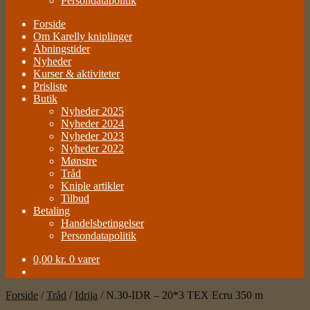
Persondatapolitik
Forside
Om Karelly kniplinger
Åbningstider
Nyheder
Kurser & aktiviteter
Prisliste
Butik
Nyheder 2025
Nyheder 2024
Nyheder 2023
Nyheder 2022
Mønstre
Tråd
Kniple artikler
Tilbud
Betaling
Handelsbetingelser
Persondatapolitik
0,00
kr.
0 varer
Forside
/
Tråd
/
Idrija
/
N.30-IDR – 20*3 TEX Ecru 350 m