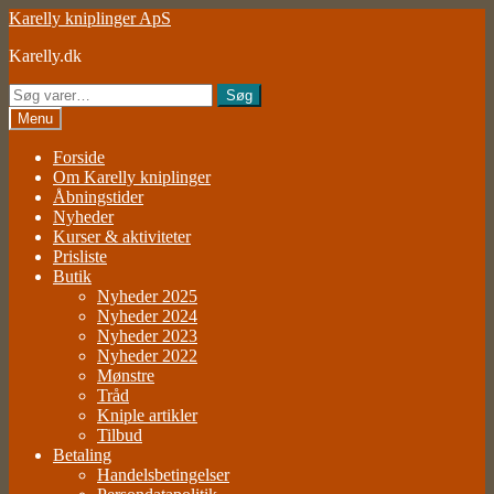
Spring
Spring
Karelly kniplinger ApS
til
til
Karelly.dk
navigation
indhold
Søg
Søg
efter:
Menu
Forside
Om Karelly kniplinger
Åbningstider
Nyheder
Kurser & aktiviteter
Prisliste
Butik
Nyheder 2025
Nyheder 2024
Nyheder 2023
Nyheder 2022
Mønstre
Tråd
Kniple artikler
Tilbud
Betaling
Handelsbetingelser