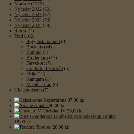
Mønstre
(1770)
Nyheder 2022
(52)
Nyheder 2023
(87)
Nyheder 2024
(74)
Nyheder 2025
(38)
Remse
(1)
Tråd
(102)
Ægyptisk bomuld
(9)
Bockens
(44)
Bomuld
(3)
Brodergarn
(17)
Farvekort
(7)
Goldschild Hørtråd
(5)
Idrija
(13)
Kamgarn
(1)
Metallic Tråd
(6)
Ukategoriseret
(7)
Kejserkrone
37,00
kr.
Amalie
90,00
kr.
Christian IV
35,00
kr.
Russisk edderkop i dråbe
18,00
kr.
Teodora
28,00
kr.