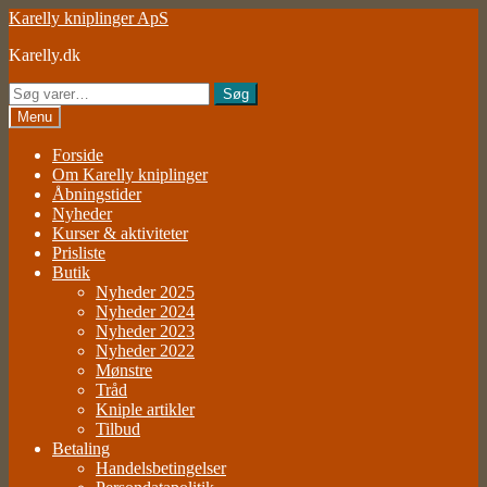
Spring
Spring
Karelly kniplinger ApS
til
til
Karelly.dk
navigation
indhold
Søg
Søg
efter:
Menu
Forside
Om Karelly kniplinger
Åbningstider
Nyheder
Kurser & aktiviteter
Prisliste
Butik
Nyheder 2025
Nyheder 2024
Nyheder 2023
Nyheder 2022
Mønstre
Tråd
Kniple artikler
Tilbud
Betaling
Handelsbetingelser