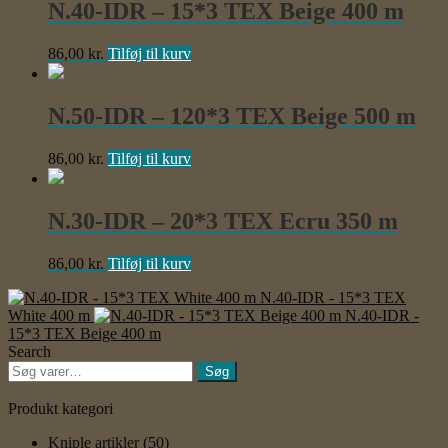
N.40-IDR – 15*3 TEX Beige 400 m
86,00
kr.
Tilføj til kurv
N.50-IDR – 120*3 TEX Beige 500 m
86,00
kr.
Tilføj til kurv
N.30-IDR – 20*3 TEX Ecru 350 m
86,00
kr.
Tilføj til kurv
N.40-IDR - 15*3 TEX
White 400 m
N.40-IDR -
15*3 TEX Beige 400 m
Search
Søg
Søg
efter:
Produkt kategori
Kniple artikler
(50)