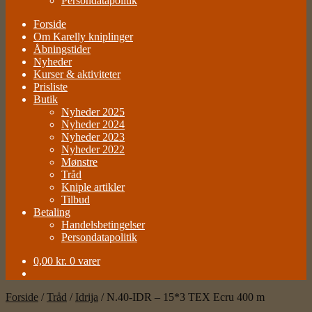
Persondatapolitik
Forside
Om Karelly kniplinger
Åbningstider
Nyheder
Kurser & aktiviteter
Prisliste
Butik
Nyheder 2025
Nyheder 2024
Nyheder 2023
Nyheder 2022
Mønstre
Tråd
Kniple artikler
Tilbud
Betaling
Handelsbetingelser
Persondatapolitik
0,00
kr.
0 varer
Forside
/
Tråd
/
Idrija
/
N.40-IDR – 15*3 TEX Ecru 400 m