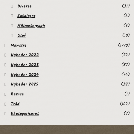
Diverse
(31)
Kataloger
(6)
Milimeterpapir
(3)
Stof
(10)
Mønstre
(1770)
Nyheder 2022
(52)
Nyheder 2023
(87)
Nyheder 2024
(74)
Nyheder 2025
(38)
Remse
(1)
Tråd
(102)
Ukategoriseret
(7)