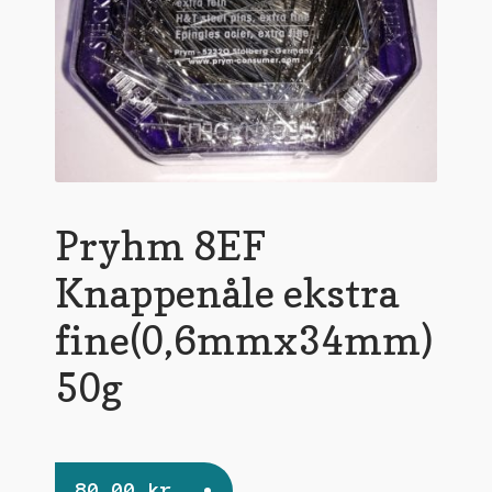
undermen
Pryhm 8EF
Knappenåle ekstra
fine(0,6mmx34mm)
50g
80,00
kr.