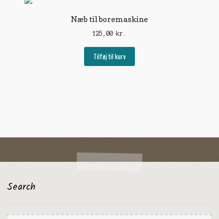
Næb til boremaskine
125,00
kr.
Tilføj til kurv
Search
Søg
Søg