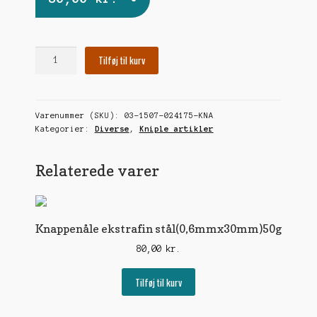
Pryhm
Tilføj til kurv
8EF
Knappenåle
ekstra
Varenummer (SKU):
03-1507-024175-KNA
fine(0,6mmx34mm)50g
Kategorier:
Diverse
,
Kniple artikler
antal
Relaterede varer
Knappenåle ekstrafin stål(0,6mmx30mm)50g
80,00
kr.
Tilføj til kurv