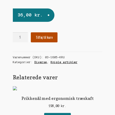
36,00
kr.
Krumnål
Tilføj til kurv
pr.
med
2
Varenummer (SKU):
03-1605-KRU
stk.
Kategorier:
Diverse
,
Kniple artikler
fine
antal
Relaterede varer
Prikkenål med ergonomisk træskaft
198,00
kr.