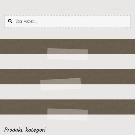
Søg
Søg
efter:
Produkt kategori