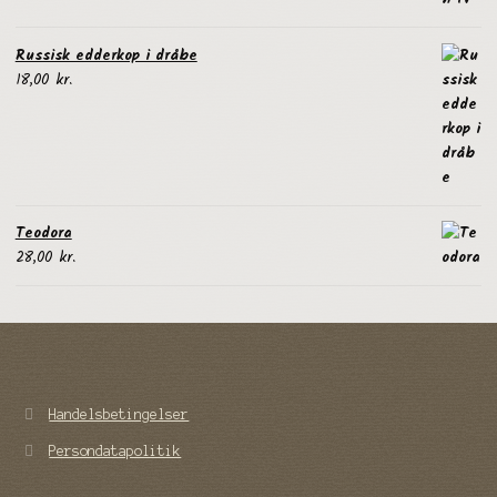
Russisk edderkop i dråbe
18,00
kr.
Teodora
28,00
kr.
Handelsbetingelser
Persondatapolitik