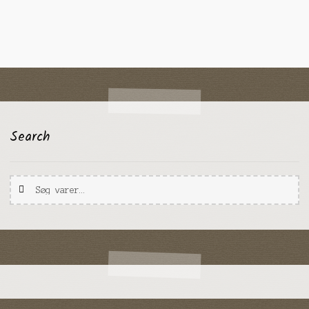
Search
Søg
Søg
efter: