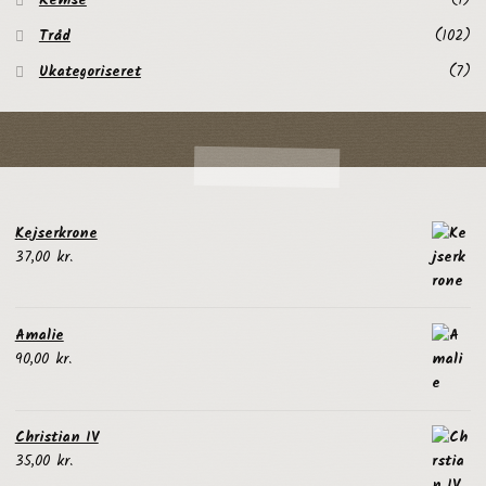
Remse
(1)
Tråd
(102)
Ukategoriseret
(7)
Kejserkrone
37,00
kr.
Amalie
90,00
kr.
Christian IV
35,00
kr.